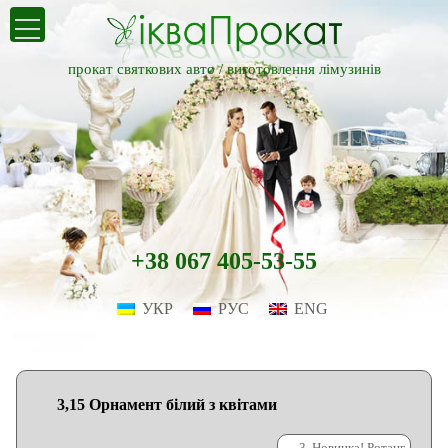
прокат святкових авто /
виготовлення лімузинів
+38 067 405-53-55
УКР
РУС
ENG
3,15 Орнамент білий з квітами
←
3. Новинка! Ротанг