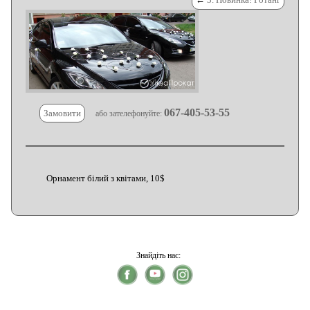
067-405-53-55
Замовити
або зателефонуйте:
Орнамент білий з квітами, 10$
Знайдіть нас: