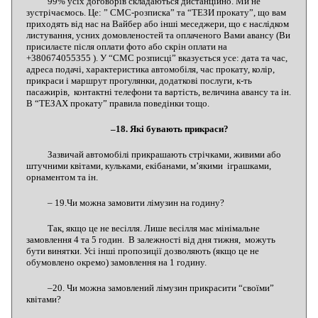
99% усіх договорів складаються дистанційно. Ми не
зустрічаємось. Це: ” СМС-розписка” та “ТЕЗИ прокату”, що вам
приходять від нас на Вайбер або інші меседжери, що є наслідком
листування, усних домовленостей та оплаченого Вами авансу (Ви
присилаєте після оплати фото або скрін оплати на
+380674055355 ). У “СМС розписці” вказується усе: дата та час,
адреса подачі, характеристика автомобіля, час прокату, колір,
прикраси і маршрут прогулянки, додаткові послуги, к-ть
пасажирів, контактні телефони та вартість, величина авансу та ін.
В “ТЕЗАХ прокату” правила поведінки тощо.
–18. Які бувають прикраси?
Зазвичай автомобілі прикрашають стрічками, живими або
штучними квітами, кульками, екібанами, м’якими іграшками,
орнаментом та ін.
– 19.Чи можна замовити лімузин на годину?
Так, якщо це не весілля. Лише весілля має мінімальне
замовлення 4 та 5 годин. В залежності від дня тижня, можуть
бути винятки. Усі інші пропозиції дозволяють (якщо це не
обумовлено окремо) замовлення на 1 годину.
–20. Чи можна замовлений лімузин прикрасити “своїми”
квітами?