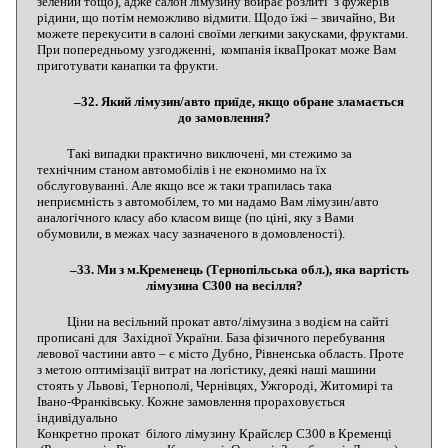
зелений тощо), адже салон лімузину вбирає розлиті з фужерів
рідини, що потім неможливо відмити. Щодо їжі – звичайно, Ви
можете перекусити в салоні своїми легкими закусками, фруктами.
При попередньому узгодженні, компанія ікваПрокат може Вам
приготувати канапки та фрукти.
–32. Який лімузин/авто приїде, якщо обране зламається
до замовлення?
Такі випадки практично виключені, ми стежимо за
технічним станом автомобілів і не економимо на їх
обслуговуванні. Але якщо все ж таки трапилась така
неприємність з автомобілем, то ми надамо Вам лімузин/авто
аналогічного класу або класом вище (по ціні, яку з Вами
обумовили, в межах часу зазначеного в домовленості).
–33. Ми з м.Кременець (Тернопільська обл.), яка вартість
лімузина С300 на весілля?
Ціни на весільний прокат авто/лімузина з водієм на сайті
прописані для Західної України. База фізичного перебування
левової частини авто – є місто Дубно, Рівненська область. Проте
з метою оптимізації витрат на логістику, деякі наші машини
стоять у Львові, Тернополі, Чернівцях, Ужгороді, Житомирі та
Івано-Франківську. Кожне замовлення прораховується
індивідуально
Конкретно прокат білого лімузину Крайслєр С300 в Кременці