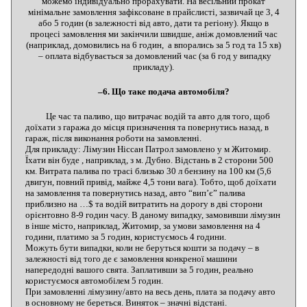
можемо індивідуально прорахувати. На весільний прокат
мінімальне замовлення зафіксоване в прайслисті, зазвичай це 3, 4
або 5 годин (в залежності від авто, дати та регіону). Якщо в
процесі замовлення ми закінчили швидше, аніж домовлений час
(наприклад, домовились на 6 годин, а впорались за 5 год та 15 хв)
– оплата відбувається за домовлений час (за 6 год у випадку
прикладу).
–6. Що таке подача автомобіля?
Це час та паливо, що витрачає водій та авто для того, щоб
доїхати з гаража до місця призначення та повернутись назад, в
гараж, після виконання роботи на замовленні.
Для прикладу: Лімузин Ніссан Патрол замовлено у м Житомир.
Їхати він буде , наприклад, з м. Дубно. Відстань в 2 сторони 500
км. Витрата палива по трасі близько 30 л бензину на 100 км (5,6
двигун, повний привід, майже 4,5 тони вага). Тобто, щоб доїхати
на замовлення та повернутись назад, авто “вип’є” палива
приблизно на …$ та водій витратить на дорогу в дві сторони
орієнтовно 8-9 годин часу. В даному випадку, замовивши лімузин
в інше місто, наприклад, Житомир, за умови замовлення на 4
години, платимо за 5 годин, користуємось 4 години.
Можуть бути випадки, коли не беруться кошти за подачу – в
залежності від того де є замовлення конкреної машини
напередодні вашого свята. Заплативши за 5 годин, реально
користуємося автомобілем 5 годин.
При замовленні лімузину/авто на весь день, плата за подачу авто
в основному не береться. Виняток – значні відстані.