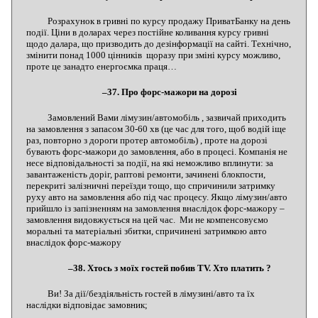
Розрахунок в гривні по курсу продажу ПриватБанку на день
події. Ціни в доларах через постійне коливання курсу гривні
щодо далара, що призводить до дезінформації на сайті. Технічно,
змінити понад 1000 цінників щоразу при зміні курсу можливо,
проте це занадто енергоємка праця…
–37. Про форс-мажори на дорозі
Замовлений Вами лімузин/автомобіль , зазвичай приходить
на замовлення з запасом 30-60 хв (це час для того, щоб водій іще
раз, повторно з дороги протер автомобіль) , проте на дорозі
бувають форс-мажори до замовлення, або в процесі. Компанія не
несе відповідальності за події, на які неможливо вплинути: за
завантаженість доріг, раптові ремонти, зачинені блокпости,
перекриті залізничні переїзди тощо, що спричинили затримку
руху авто на замовлення або під час процесу. Якщо лімузин/авто
прийшло із запізненням на замовлення внаслідок форс-мажору –
замовлення видовжується на цей час. Ми не компенсовуємо
моральні та матеріальні збитки, спричинені затримкою авто
внаслідок форс-мажору
–38. Хтось з моїх гостей побив TV. Хто платить ?
Ви! За дії/бездіяльність гостей в лімузині/авто та їх
наслідки відповідає замовник;