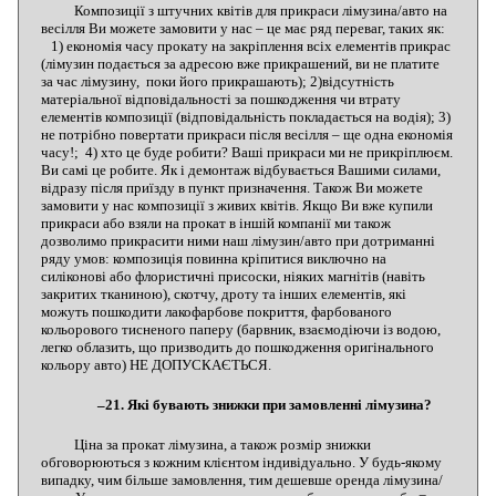
Композиції з штучних квітів для прикраси лімузина/авто на
весілля Ви можете замовити у нас – це має ряд переваг, таких як:
1) економія часу прокату на закріплення всіх елементів прикрас
(лімузин подається за адресою вже прикрашений, ви не платите
за час лімузину, поки його прикрашають); 2)відсутність
матеріальної відповідальності за пошкодження чи втрату
елементів композиції (відповідальність покладається на водія); 3)
не потрібно повертати прикраси після весілля – ще одна економія
часу!; 4) хто це буде робити? Ваші прикраси ми не прикріплюєм.
Ви самі це робите. Як і демонтаж відбувається Вашими силами,
відразу після приїзду в пункт призначення. Також Ви можете
замовити у нас композиції з живих квітів. Якщо Ви вже купили
прикраси або взяли на прокат в іншій компанії ми також
дозволимо прикрасити ними наш лімузин/авто при дотриманні
ряду умов: композиція повинна кріпитися виключно на
силіконові або флористичні присоски, ніяких магнітів (навіть
закритих тканиною), скотчу, дроту та інших елементів, які
можуть пошкодити лакофарбове покриття, фарбованого
кольорового тисненого паперу (барвник, взаємодіючи із водою,
легко облазить, що призводить до пошкодження оригінального
кольору авто) НЕ ДОПУСКАЄТЬСЯ.
–21. Які бувають знижки при замовленні лімузина?
Ціна за прокат лімузина, а також розмір знижки
обговорюються з кожним клієнтом індивідуально. У будь-якому
випадку, чим більше замовлення, тим дешевше оренда лімузина/