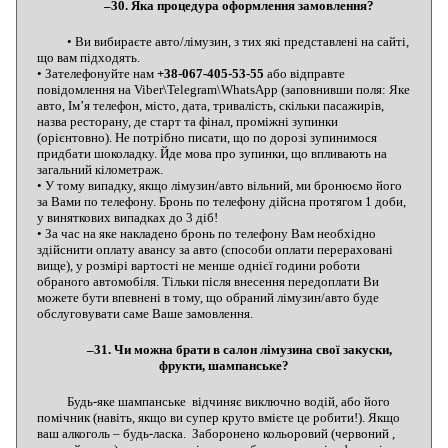
–30. Яка процедура оформлення замовлення?
• Ви вибираєте авто/лімузин, з тих які представлені на сайті,
що вам підходять.
• Зателефонуйте нам
+38-067-405-53-55
або відправте
повідомлення на Viber\Telegram\WhatsApp (заповнивши поля: Яке
авто, Ім’я телефон, місто, дата, тривалість, скільки пасажирів,
назва ресторану, де старт та фінал, проміжні зупинки
(орієнтовно). Не потрібно писати, що по дорозі зупинимося
придбати шоколадку. Йде мова про зупинки, що впливають на
загальний кілометраж.
• У тому випадку, якщо лімузин/авто вільний, ми бронюємо його
за Вами по телефону. Бронь по телефону дійсна протягом 1 доби,
у виняткових випадках до 3 діб!
• За час на яке накладено бронь по телефону Вам необхідно
здійснити оплату авансу за авто (способи оплати перераховані
вище), у розмірі вартості не менше однієї години роботи
обраного автомобіля. Тільки після внесення передоплати Ви
можете бути впевнені в тому, що обраний лімузин/авто буде
обслуговувати саме Ваше замовлення.
–31. Чи можна брати в салон лімузина свої закуски,
фрукти, шампанське?
Будь-яке шампанське відчиняє виключно водій, або його
помічник (навіть, якщо ви супер круто вмієте це робити!). Якщо
ваш алкоголь – будь-ласка. Заборонено кольоровий (червоний ,