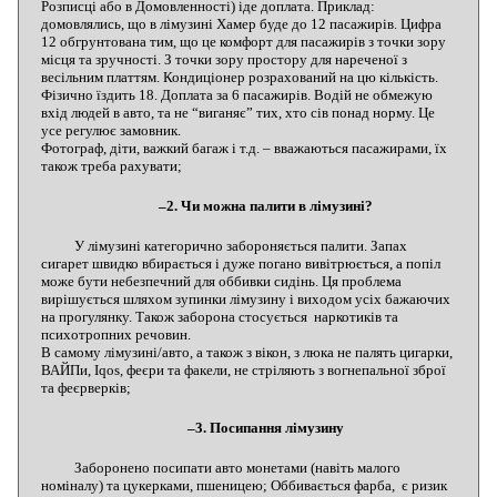
Розписці або в Домовленності) іде доплата. Приклад:
домовлялись, що в лімузині Хамер буде до 12 пасажирів. Цифра
12 обгрунтована тим, що це комфорт для пасажирів з точки зору
місця та зручності. З точки зору простору для нареченої з
весільним платтям. Кондиціонер розрахований на цю кількість.
Фізично їздить 18. Доплата за 6 пасажирів. Водій не обмежую
вхід людей в авто, та не “виганяє” тих, хто сів понад норму. Це
усе регулює замовник.
Фотограф, діти, важкий багаж і т.д. – вважаються пасажирами, їх
також треба рахувати;
–2. Чи можна палити в лімузині?
У лімузині категорично забороняється палити. Запах
сигарет швидко вбирається і дуже погано вивітрюється, а попіл
може бути небезпечний для оббивки сидінь. Ця проблема
вирішується шляхом зупинки лімузину і виходом усіх бажаючих
на прогулянку. Також заборона стосується наркотиків та
психотропних речовин.
В самому лімузині/авто, а також з вікон, з люка не палять цигарки,
ВАЙПи, Iqos, феєри та факели, не стріляють з вогнепальної зброї
та феєрверків;
–3. Посипання лімузину
Заборонено посипати авто монетами (навіть малого
номіналу) та цукерками, пшеницею; Оббивається фарба, є ризик