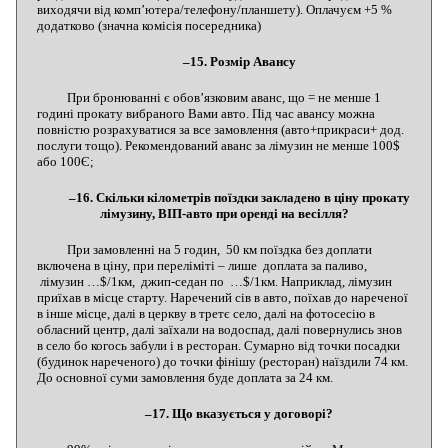
виходячи від комп’ютера/телефону/планшету). Оплачуєм +5 %
додатково (значна комісія посередника)
–15. Розмір Авансу
При бронюванні є обов’язковим аванс, що = не менше 1
годині прокату вибраного Вами авто. Під час авансу можна
повністю розрахуватися за все замовлення (авто+прикраси+ дод.
послуги тощо). Рекомендований аванс за лімузин не менше 100$
або 100Є;
–16. Скільки кілометрів поїздки закладено в ціну прокату
лімузину, ВІП-авто при оренді на весілля?
При замовленні на 5 годин, 50 км поїздка без доплати
включена в ціну, при переліміті – лише доплата за паливо,
лімузин …$/1км, джип-седан по …$/1км. Наприклад, лімузин
приїхав в місце старту. Наречений сів в авто, поїхав до нареченої
в інше місце, далі в церкву в третє село, далі на фотосесію в
обласний центр, далі заїхали на водоспад, далі повернулись знов
в село бо когось забули і в ресторан. Сумарно від точки посадки
(будинок нареченого) до точки фінішу (ресторан) наїздили 74 км.
До основної суми замовлення буде доплата за 24 км.
–17. Що вказується у договорі?