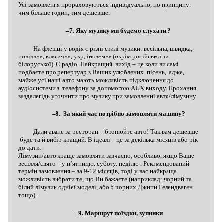
Усі замовлення прораховуються індивідуально, по принципу:
чим більше годин, тим дешевше.
–7. Яку музику ми будемо слухати ?
На флешці у водія є різні стилі музики: весільна, швидка,
повільна, класична, укр, іноземна (окрім російської та
білоруської). Є радіо. Найкращий вихід – це коли ви самі
подбаєте про репертуар з Ваших улюблених пісень, адже,
майже усі наші авто мають можливість підключення до
аудіосистеми з телефону за допомогою AUX виходу. Прохання
заздалегідь уточнити про музику при замовленні авто/лімузину
–8. За який час потрібно замовляти машину?
Дали аванс за ресторан – бронюйте авто! Так вам дешевше
буде та й вибір кращий. В ідеалі – це за декілька місяців або рік
до дати.
Лімузин/авто краще замовляти завчасно, особливо, якщо Ваше
весілля/свято – у п’ятницю, суботу, неділю . Рекомендований
термін замовлення – за 9-12 місяців, тоді у вас найкраща
можливість вибрати те, що Ви бажаєте (наприклад: чорний та
білий лімузин однієї моделі, або 6 чорних Джипи Гелендваген
тощо).
–9. Маршрут поїздки, зупинки