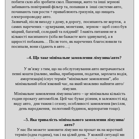
побити скло або зробити скол. Пшениця, жито та інші зернові
забивають повітряний фільтр та, попавши в інші системи авто,
починають там рости + приваблюють гризунів, що нищать
електропроводку авто.
Зазвичай, після виходу з дому, в дорогу, посипають не кортеж, а
самих наречених – цукерками, монетами, зерном – щоб союз був
міцний, багатий, солодкий та плідний! І навіть питання не в
кількості насипаного (хіба ви бажаєте кого здивувати), а в
щирості побажань… Після того, як наречених благословили та
посипали, вони сідають в авто…;
–4. Що таке мінімальне замовлення лімузина/авто?
У зв’язку з тим, що на обслуговування авто витрачаються
певні кошти (паливо, мийка, прибирання, податки, зарплата водія,
амортизація) існує термін “мінімальне замовлення”, або
мінімальний обов’язковий час, на який можливо найняти авто/
лімузин.
Мінімальне замовлення лімузина/авто – це мінімальна кількість
годин прокату автомобіля. Цей час буває різним, в залежності від
виду авто, дня тижня і сезону, особливості замовлення (весілля,
день народження, пологовий будинок, корпоратив тощо).
–5. Яка тривалість мінімального замовлення лімузина/
авто?
У нас Ви можете замовити лімузин на прокат як на короткий
термін (одна година), так і на цілий день. У кожній ситуації ми