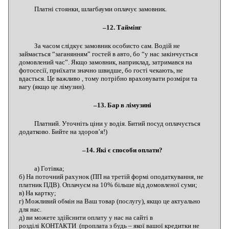
Платні стоянки, шлагбауми оплачує замовник.
–12. Таймінг
За часом слідкує замовник особисто сам. Водій не
займається “заганянням” гостей в авто, бо “у нас закінчується
домовлений час”. Якщо замовник, наприклад, затримався на
фотосесії, приїхати значно швидше, бо гості чекають, не
вдасться. Це важливо , тому потрібно враховувати розміри та
вагу (якщо це лімузин).
–13. Бар в лімузині
Платний. Уточніть ціни у водія. Битий посуд оплачується
додатково. Бийте на здоров’я!)
–14. Які є способи оплати?
а) Готівка;
б) На поточний рахунок (ПП на третій формі оподаткування, не
платник ПДВ). Оплачуєм на 10% більше від домовленої суми;
в) На картку;
г) Можливий обмін на Ваш товар (послугу), якщо це актуально
для нас.
д) ви можете здійснити оплату у нас на сайті в
розділі КОНТАКТИ (проплата з будь – якої вашої кредитки не