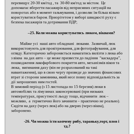
перевищує 20-30 км/год , та 30-80 км/год за містом. Це
допомагає вберегти пасажирів від неприємних ситуацій на
поворотах або в момент гальмування, і дозволяє їм більш вільно
користуватися баром. Приорітетом у виборі швидкості руху є
безпека пасажирів та дотримання ПДР;
–25. Коли можна користуватись люком, вікнами?
Майже усі наші авто обладнані люками. Зазвичай, люк
використовують для провітрювання, для фотографування, для
огляду. Категорично забороняється намагатись вилізти з люка або
з вікна на дах авто – це може призвести до падіння “каскадера”,
пошкодження лакофарбового покриття авто, механізмів вікон та
люка, вигинання даху (він не розрахований на такі
навантаження), що в свою чергу призведе до значних фінансових
втрат зі сторони замовника, який несе повну відповідальність за
дії запрошених ним гостей.
В зимовий період (з 15 листопада по 15 березня) люки в
автомобілях та лімузинах законсервовані (при низьких
температурах, присутності льоду тощо, відчинити люк –
можливо, а герметично його зачинити – практично не реально).
Сидіти на даху (через люк) або на дверях (через вікна),
заборонено.
-26. Чи можна їсти копчену рибу, тараньку,торт, плов і
тд.?