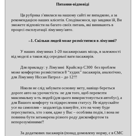
Питання-відповіді
Ця рубрика з’явилася на нашому сайті не випадково, а за
рекомендацією наших клієнтів. Сподіваємося, що завдяки їй, Ви
зможете відповісти на багато своїх питань, які виникають в
процесі експлуатації лімузину/авто.
–1. Скільки людей може розміститися в лімузині?
У наших лімузинах 1-20 пасажирських місць, в залежності
від моделі а також від середньої ваги пасажирів.
Для прикладу: у Лімузині Крайслєр С300 без проблем
може комфортно розміститися 8 “худих” пасажирів, аналогічно,
для Лімузину Ніссан Патрол – до 12!!!
Ніколи не слід забувати основну мету, навіщо береться
дороге авто на урочистість: не для того, щоб перевезти
максимальну к-ть людей (для цього використовується автобус), а
для Вашого комфорту та підкреслення статусу. Не відпускайте
усе на самоплив – заздалегідь плануйте, хто на чому буде
пересуватись, хто з ким, адже у Вас – особлива подія, і вона не
повинна бути затьмарена різного роду дискомфортом та
непорозуміннями!!
За додаткових пасажирів (понад домовлену норму, є в СМС