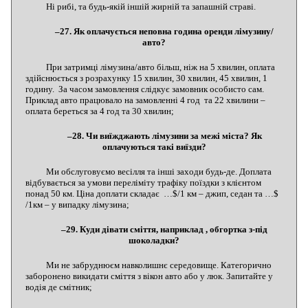
Ні рибі, та будь-якій іншій жирній та запашній страві.
–27. Як оплачується неповна година оренди лімузину/
авто?
При затримці лімузина/авто більш, ніж на 5 хвилин, оплата
здійснюється з розрахунку 15 хвилин, 30 хвилин, 45 хвилин, 1
годину. За часом замовлення слідкує замовник особисто сам.
Приклад авто працювало на замовленні 4 год та 22 хвилини –
оплата береться за 4 год та 30 хвилин;
–28. Чи виїжджають лімузини за межі міста? Як
оплачуються такі виїзди?
Ми обслуговуємо весілля та інші заходи будь-де. Доплата
відбувається за умови переліміту трафіку поїздки з клієнтом
понад 50 км. Ціна доплати складає …$/1 км – джип, седан та …$
/1км – у випадку лімузина;
–29. Куди дівати сміття, наприклад , обгортка з-під
шоколадки?
Ми не забруднюєм навколишнє середовище. Категорично
заборонено викидати сміття з вікон авто або у люк. Запитайте у
водія де смітник;