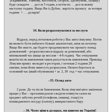
(Радивилові, Рівному, Костополі, Острозі, Здолбунові, Луцьку)
буде складати … дол за 5 годин, а потім по … дол за кожну
наступну годину. Якщо Ви із Дубно, вартість прокату за чотири
години = …. доларів!
34. Коли розраховуватися за послуги
Відразу, перед початком роботи у Вас авто/лімузину. Потім
ви можете бути набагато більше заклопотані, аніж на початку.
Якщо Ви знаєте, що будете продовжувати час прокату понад
домовлений – розраховуємося відразу за домовлений, або
мінімальний час (якщо це весілля – 4-6 годин). Час очікування
коштів після замовлення також рахується як замовлення. Приклад:
Лімузин привіз молодят в ресторан, і почекав 2 години 20
хвилин, поки йому винесуть розрахунок. Оплата береться за
основний час (який обумовили) + за 2, 30 год = час очікування.
–35. Огляд авто
2 рази: До та після Замовлення. Коли лімузин\авто закінчило
працю у Вас – прохання разом з водієм оглянути салон на
предмет забутих речей (телефони, гаманці, тощо) та
пошкодженого посуду (салону), використаного бару.
– 36. Чому ціни в доларах, ми живемо на Україні!