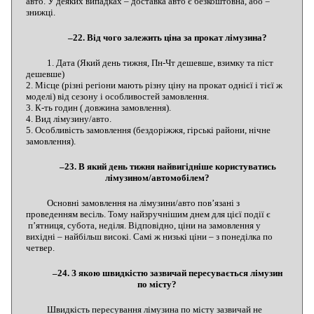
авто. У деяких випадках – доставка авто є безкоштовна, або =
знижці.
–22. Від чого залежить ціна за прокат лімузина?
1. Дата (Який день тижня, Пн-Чт дешевше, взимку та піст
дешевше)
2. Місце (різні регіони мають різну ціну на прокат однієї і тієї ж
моделі) від сезону і особливостей замовлення.
3. К-ть годин ( довжина замовлення).
4. Вид лімузину/авто.
5. Особливість замовлення (бездоріжжя, гірські райони, нічне
замовлення).
–23. В який день тижня найвигідніше користуватись
лімузином/автомобілем?
Основні замовлення на лімузини/авто пов’язані з
проведенням весіль. Тому найзручнішим днем для цієї події є
п’ятниця, субота, неділя. Відповідно, ціни на замовлення у
вихідні – найбільш високі. Самі ж низькі ціни – з понеділка по
четвер.
–24. З якою швидкістю зазвичай пересувається лімузин
по місту?
Швидкість пересування лімузина по місту зазвичай не