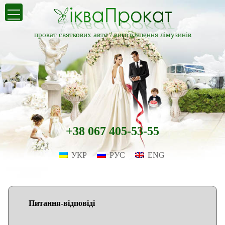
прокат святкових авто /
виготовлення лімузинів
+38 067 405-53-55
УКР
РУС
ENG
Питання-відповіді