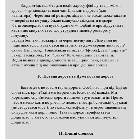
Заздалегідь скажіть для водія адресу фінішу та проміжні
адреси – це заощадить ваш час. Цікавлять адреси (для
навігатора); Через значні розміри, лімузин не всюди може заїхати
– зверніть на це увагу. Якщо плануємо заїжджати в двори
багатоповерхівок та вузькі вулички – подбайте про відсутність
хаотично кинутих авто, що утруднять маневр розвороту
лімузину.
Заради безпеки пасажирів та через значну вагу, Лімузини не
піднімаються/спускаються на стрімкі та дуже серпантинні гори/
схили. Наприклад: Гошовський монастир (Іф обл.), сан. “Карпати”
Закарпатська обл., Гот. “Байка” Коломийський район та ін.
Водій не несе відповідальності за ваші цінні речі, залишені в
авто/лімузині під час очікування в процесі замовлення.
–10. Погана дорога та Дуже погана дорога
Багато де є не зовсім гарна дорога. Особливо, при під’їзді до
сіл та міст, при з’їзді з магістральних (основних) шляхів. Ми
нормально сприймаємо дороги з ямами, грунтовки та ін. Проте,
часом маємо їхати по ріллі, по полях та гострій сільській бруківці
(не стосується міст!), по залишках асфальту та нерозчищеним від
снігу ділянкам доріг тощо. Така подорож тарифікується
додатково. 5 км включено, кожен наступний км доплачується
додатково!
–11. Платні стоянки