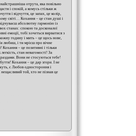
 найстрашніша отрута, яка повільно
стя і спокій, а комусь стільки ж
чуття і відчуття, це запах, це колір,
цьому світі… Кохання – це стан душі і
и відчуваєш абсолютну гармонію із
двох станах: спокою та досконалої
вні емоції, тобі хочеться вирватися з
 кожну годину і мить – це щось нове,
Ти любиш, і ти мрієш про вічне
! Кохання – це позитивні і тільки
 легкість, стан невагомості! За
гараздами. Вони не стосуються тебе!
уття! Кохання – це дар згори. І не
жуть, є Любов одностороння і
 нещасливий той, хто не пізнав це
рета на свадьбу Луцк Дубно Львов
енец
Лимузин на День Рождения
дьбы Ровно Луцк
я Украина
скидки на лимузин