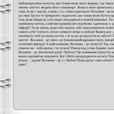
найпрекрасніше почуття, яке тільки може мати людина, і це також
змінює життя і зводить його «нанівець». Комусь воно приносить ща
горя, болю і смутку, а кому, і те, і інше одночасно! Кохання – це по
це смак! Це все те прекрасне і піднесене, що тільки може бути в 
тіла, коли обидві ці субстанції знаходяться в повній рівновазі. Т
зовнішнім світом, а твій внутрішній світ перебуває одночасно у 
ейфорії! Ти не знаєш, куди себе подіти, тебе переповнюють позити
самого себе! І нічого, нічого певного немає в любові! Кожен ден ,
хвилююче тебе до мозку кісток, і ні за що це відчуття не забути! 
життя!.. Кохання – це свято, це божевільний карнавал твоїх емоцій
позитивні флюїди! А найголовніше, Кохання – це легкість! Так, так
спиною як – ніби крила, і ти літаєш! Ринеш над усіма бідами і не
Кохання – це збагачення душі! Любов є! Це невимовне відчуття заб
кожен здатний це пережити. Бог і Небо нагороджують не всіх! Ка
вільна… дурня! Кохання – це і є Любов! Вона дихає сама собою! І
диво!…
белый лимузин Западная джип
Детский праздник на Лимузине
ка
кортедж Ковель Бердичев
крыло чайки в Лимузине Житомир Крем
лимузин Ровенская
Лимузин Хаммер Инфинити
организация сва
Помощь в проведении свадьбы и праздников
прокат авто Западна
сопровождение свадьбы Житомир Дубно