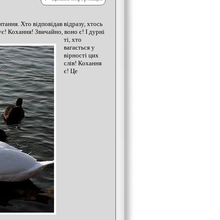
итання. Хто відповідав відразу, хтось
ує!
Кохання! Звичайно, воно є! І дурні
ті, хто
вагається у
вірності цих
слів! Кохання
є! Це