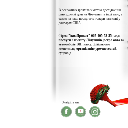
В рекламних цілях та з метою дослідження
ринку, деякі ціни на Лімузини та інші авто, а
також на наші послуги та товари написані у
долларах США
Фірма
"ікваПрокат" 067-405-53-55
надає
послуги
з прокату
Лімузинів, ретро авто
та
автомобілів ВІП класу. Здійснюємо
комплексну
організацію урочистостей
,
супровід
Знайдіть нас:
® 2026
ікваПрокат
- прокат лімузинів