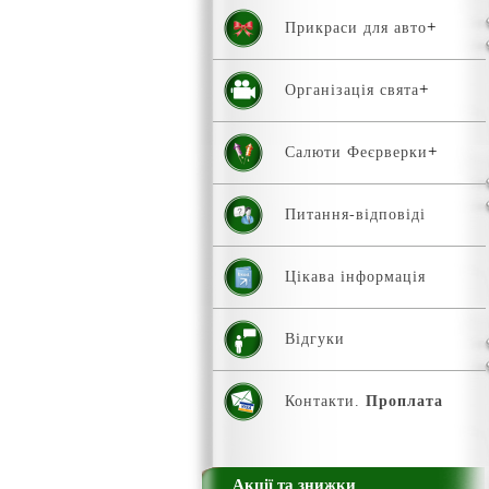
Прикраси для авто
Організація свята
Салюти Феєрверки
Питання-відповіді
Цікава інформація
Відгуки
Контакти.
Проплата
Акції та знижки