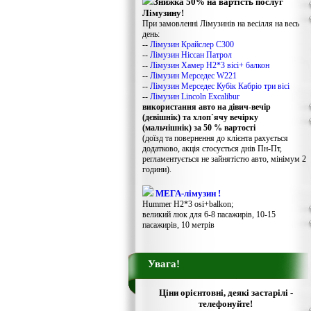
Знижка 50% на вартість послуг
Лімузину!
При замовленні Лімузинів на весілля на весь
день:
--
Лімузин Крайслер С300
--
Лімузин Ніссан Патрол
--
Лімузин Хамер Н2*3 вісі+ балкон
--
Лімузин Мерседес W221
--
Лімузин Мерседес Кубік Кабріо три вісі
--
Лімузин Lincoln Excalibur
використання авто на дівич-вечір
(дєвішнік) та хлоп`ячу вечірку
(мальчішнік) за 50 % вартості
(доїзд та повернення до клієнта рахується
додатково, акція стосується днів Пн-Пт,
регламентується не зайнятістю авто, мінімум 2
години).
МЕГА-лімузин !
Hummer H2*3 osi+balkon;
великий люк для 6-8 пасажирів, 10-15
пасажирів, 10 метрів
Увага!
Ціни орієнтовні, деякі застарілі -
телефонуйте!