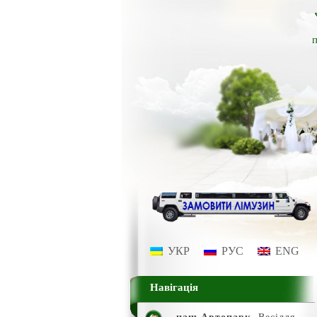
п
УКР
РУС
ENG
Навігація