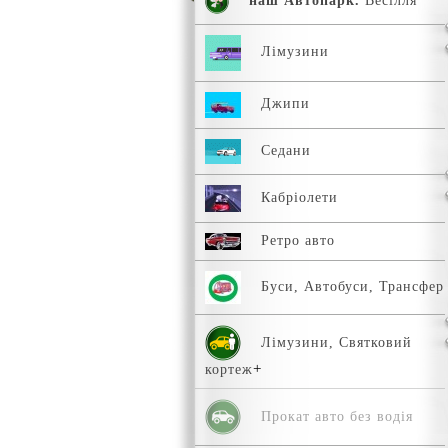
наш Автопарк.
Весілля
Лімузини
Джипи
Седани
Кабріолети
Ретро авто
Буси, Автобуси, Трансфер
Лімузини, Святковий
кортеж
Прокат авто без водія