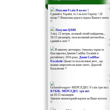
Лімузин Гєлік 8 колес !
Єдиний в Україні, та 2 на всю Європу ! 20
місць !! Вишукана дорога окраса Вашого свята
!!
Лімузин QX80
3 вісі, 12 метрів, великий літній майданчик,,
10-15 пасажирів, ексклюзивний автомобіль ,
єдиний в світі !!
В нашому автопарку з'явилась чорна та
біла парочка Джипів Cadillac Escalade в
Джип Cadillac
рестайлінгу 2016 року.
Escalade
Цікаві та ексклюзивні авто , що
можна запросити на ваше свято. Дорогий
Ексклюзив !!
Gelandewagen​- МЕРСЕДЕС-Гєлік три вісі
КУБІК- МЕРСЕДЕС три вісі
на 10-15 пасажирів.
Замовте неповторний кортеж на Ваше весілля
!!