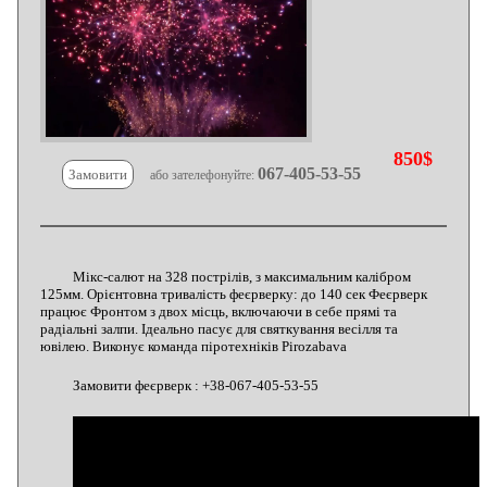
850$
067-405-53-55
Замовити
або зателефонуйте:
Мікс-салют на 328 пострілів, з максимальним калібром
125мм. Орієнтовна тривалість феєрверку: до 140 сек Феєрверк
працює Фронтом з двох місць, включаючи в себе прямі та
радіальні залпи. Ідеально пасує для святкування весілля та
ювілею. Виконує команда піротехніків Pirozabava
Замовити феєрверк : +38-067-405-53-55