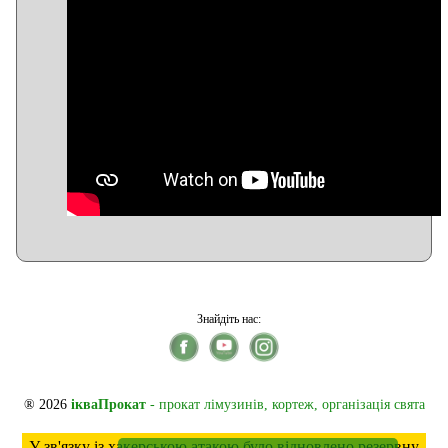
Знайдіть нас:
® 2026
ікваПрокат
- прокат лімузинів, кортеж, організація свята
У зв'язку із хакерською атакою було відновлено резервну