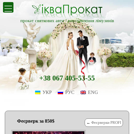
прокат святкових авто /
виготовлення лімузинів
+38 067 405-53-55
УКР
РУС
ENG
Феєрверк за 850$
←
Феєрверки PROFI