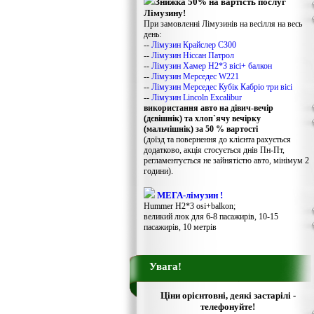
Знижка 50% на вартість послуг
Лімузину!
При замовленні Лімузинів на весілля на весь
день:
--
Лімузин Крайслер С300
--
Лімузин Ніссан Патрол
--
Лімузин Хамер Н2*3 вісі+ балкон
--
Лімузин Мерседес W221
--
Лімузин Мерседес Кубік Кабріо три вісі
--
Лімузин Lincoln Excalibur
використання авто на дівич-вечір
(дєвішнік) та хлоп`ячу вечірку
(мальчішнік) за 50 % вартості
(доїзд та повернення до клієнта рахується
додатково, акція стосується днів Пн-Пт,
регламентується не зайнятістю авто, мінімум 2
години).
МЕГА-лімузин !
Hummer H2*3 osi+balkon;
великий люк для 6-8 пасажирів, 10-15
пасажирів, 10 метрів
Увага!
Ціни орієнтовні, деякі застарілі -
телефонуйте!