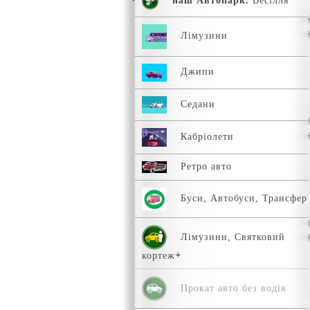
наш Автопарк.
Весілля
Лімузини
Джипи
Седани
Кабріолети
Ретро авто
Буси, Автобуси, Трансфер
Лімузини, Святковий
кортеж
Прокат авто без водія