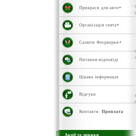
Прикраси для авто
Організація свята
Салюти Феєрверки
Питання-відповіді
Цікава інформація
Відгуки
Контакти.
Проплата
Акції та знижки