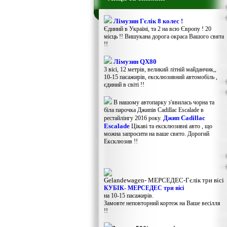
Лімузин Гєлік 8 колес !
Єдиний в Україні, та 2 на всю Європу ! 20
місць !! Вишукана дорога окраса Вашого свята
!!
Лімузин QX80
3 вісі, 12 метрів, великий літній майданчик,,
10-15 пасажирів, ексклюзивний автомобіль ,
єдиний в світі !!
В нашому автопарку з'явилась чорна та
біла парочка Джипів Cadillac Escalade в
Джип Cadillac
рестайлінгу 2016 року.
Escalade
Цікаві та ексклюзивні авто , що
можна запросити на ваше свято. Дорогий
Ексклюзив !!
Gelandewagen​- МЕРСЕДЕС-Гєлік три вісі
КУБІК- МЕРСЕДЕС три вісі
на 10-15 пасажирів.
Замовте неповторний кортеж на Ваше весілля
!!