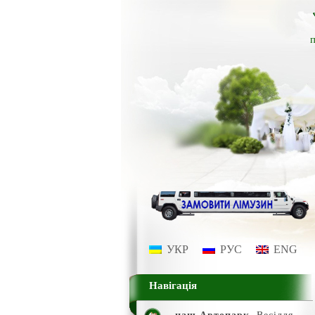
п
УКР
РУС
ENG
Навігація