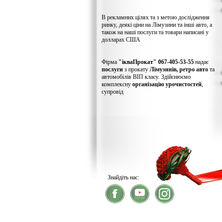
В рекламних цілях та з метою дослідження
ринку, деякі ціни на Лімузини та інші авто, а
також на наші послуги та товари написані у
долларах США
Фірма
"ікваПрокат" 067-405-53-55
надає
послуги
з прокату
Лімузинів, ретро авто
та
автомобілів ВІП класу. Здійснюємо
комплексну
організацію урочистостей
,
супровід
Знайдіть нас:
® 2026
ікваПрокат
- прокат лімузинів