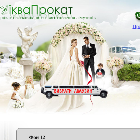
рокат святкових авто /
виготовлення лімузинів
Про
Фон 12