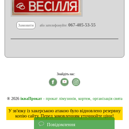
067-405-53-55
Замовити
або зателефонуйте:
Знайдіть нас:
® 2026
ікваПрокат
- прокат лімузинів, кортеж, організація свята
У зв'язку із хакерською атакою було відновлено резервну
копію сайту. Перед замовленням уточнюйте ціни!
Повідомлення