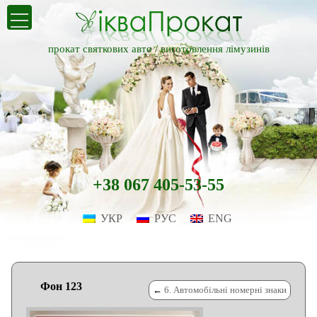
прокат святкових авто /
виготовлення лімузинів
+38 067 405-53-55
УКР
РУС
ENG
Фон 123
←
6. Автомобільні номерні знаки