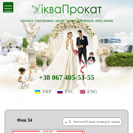
прокат святкових авто /
виготовлення лімузинів
+38 067 405-53-55
УКР
РУС
ENG
Фон 34
←
6. Автомобільні номерні знаки