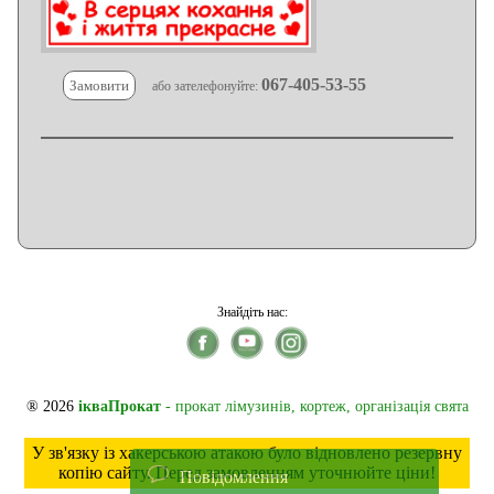
067-405-53-55
Замовити
або зателефонуйте:
Знайдіть нас:
® 2026
ікваПрокат
- прокат лімузинів, кортеж, організація свята
У зв'язку із хакерською атакою було відновлено резервну
копію сайту. Перед замовленням уточнюйте ціни!
Повідомлення