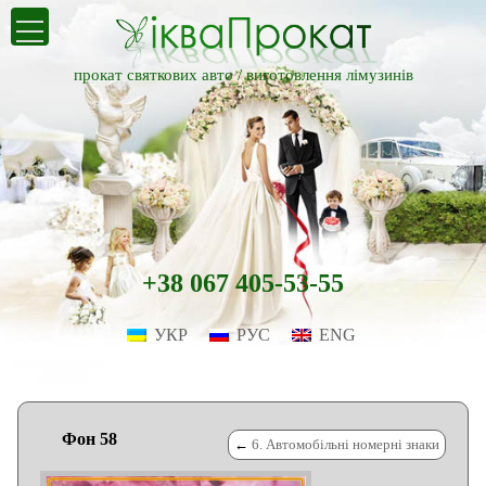
прокат святкових авто /
виготовлення лімузинів
+38 067 405-53-55
УКР
РУС
ENG
Фон 58
←
6. Автомобільні номерні знаки