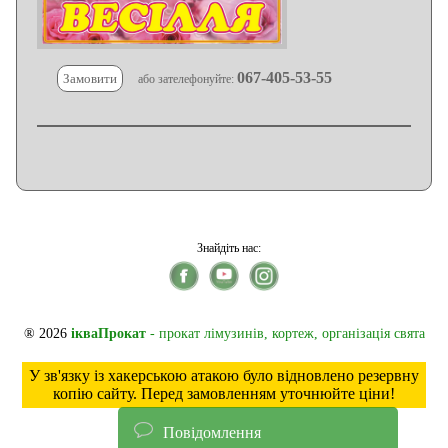
067-405-53-55
Замовити
або зателефонуйте:
Знайдіть нас:
® 2026
ікваПрокат
- прокат лімузинів, кортеж, організація свята
У зв'язку із хакерською атакою було відновлено резервну
копію сайту. Перед замовленням уточнюйте ціни!
Повідомлення