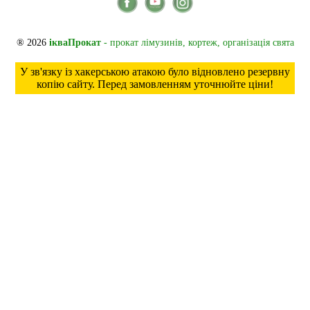
® 2026
ікваПрокат
- прокат лімузинів, кортеж, організація свята
У зв'язку із хакерською атакою було відновлено резервну
копію сайту. Перед замовленням уточнюйте ціни!