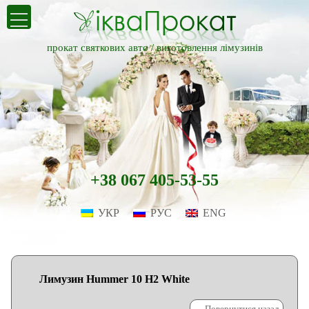
прокат святкових авто /
виготовлення лімузинів
+38 067 405-53-55
УКР
РУС
ENG
Лимузин Hummer 10 H2 White
← Повернутися назад