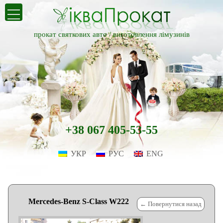
прокат святкових авто /
виготовлення лімузинів
+38 067 405-53-55
УКР
РУС
ENG
Mercedes-Benz S-Class W222
← Повернутися назад