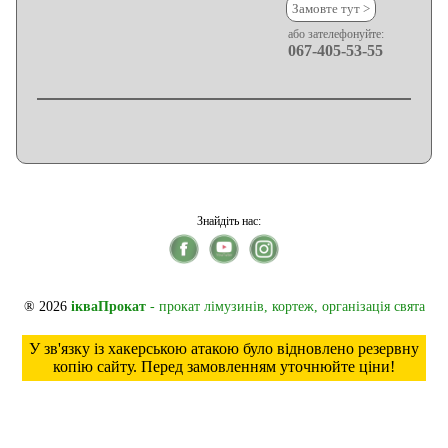
Замовте тут >
або зателефонуйте:
067-405-53-55
Знайдіть нас:
® 2026
ікваПрокат
- прокат лімузинів, кортеж, організація свята
У зв'язку із хакерською атакою було відновлено резервну
копію сайту. Перед замовленням уточнюйте ціни!