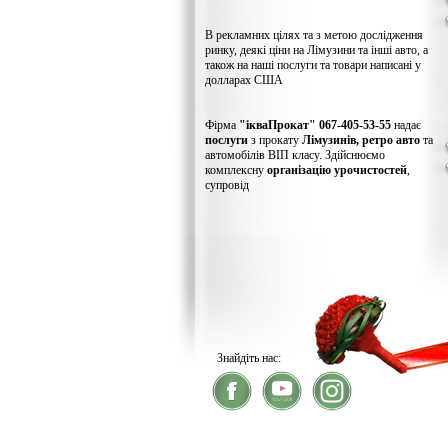
В рекламних цілях та з метою дослідження
ринку, деякі ціни на Лімузини та інші авто, а
також на наші послуги та товари написані у
долларах США
Фірма
"ікваПрокат" 067-405-53-55
надає
послуги
з прокату
Лімузинів, ретро авто
та
автомобілів ВІП класу. Здійснюємо
комплексну
організацію урочистостей
,
супровід
Знайдіть нас:
® 2026
ікваПрокат
- прокат лімузинів