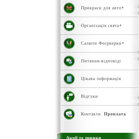
Прикраси для авто
Організація свята
Салюти Феєрверки
Питання-відповіді
Цікава інформація
Відгуки
Контакти.
Проплата
Акції та знижки