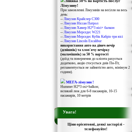
Знижка 50% на вартість послуг
Лімузину!
При замовленні Лімузинів на весілля на весь
день:
--
Лімузин Крайслер С300
--
Лімузин Ніссан Патрол
--
Лімузин Хамер Н2*3 вісі+ балкон
--
Лімузин Мерседес W221
--
Лімузин Мерседес Кубік Кабріо три вісі
--
Лімузин Lincoln Excalibur
використання авто на дівич-вечір
(дєвішнік) та хлоп`ячу вечірку
(мальчішнік) за 50 % вартості
(доїзд та повернення до клієнта рахується
додатково, акція стосується днів Пн-Пт,
регламентується не зайнятістю авто, мінімум 2
години).
МЕГА-лімузин !
Hummer H2*3 osi+balkon;
великий люк для 6-8 пасажирів, 10-15
пасажирів, 10 метрів
Увага!
Ціни орієнтовні, деякі застарілі -
телефонуйте!