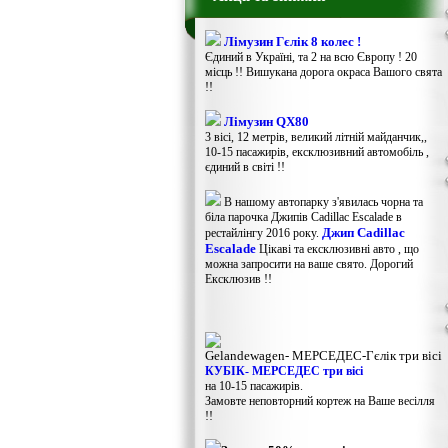
Лімузин Гєлік 8 колес !
Єдиний в Україні, та 2 на всю Європу ! 20
місць !! Вишукана дорога окраса Вашого свята
!!
Лімузин QX80
3 вісі, 12 метрів, великий літній майданчик,,
10-15 пасажирів, ексклюзивний автомобіль ,
єдиний в світі !!
В нашому автопарку з'явилась чорна та
біла парочка Джипів Cadillac Escalade в
Джип Cadillac
рестайлінгу 2016 року.
Escalade
Цікаві та ексклюзивні авто , що
можна запросити на ваше свято. Дорогий
Ексклюзив !!
Gelandewagen​- МЕРСЕДЕС-Гєлік три вісі
КУБІК- МЕРСЕДЕС три вісі
на 10-15 пасажирів.
Замовте неповторний кортеж на Ваше весілля
!!