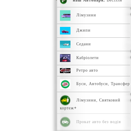
наш Автопарк.
Весілля
Лімузини
Джипи
Седани
Кабріолети
Ретро авто
Буси, Автобуси, Трансфер
Лімузини, Святковий
кортеж
Прокат авто без водія