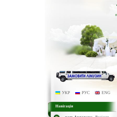
п
УКР
РУС
ENG
Навігація