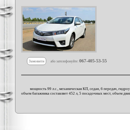
067-405-53-55
Замовити
або зателефонуйте:
мощность 99 л.с., механическая КП, седан, 6 передач, гидро
объем багажника составляет 452 л, 5 посадочных мест, объем двиг