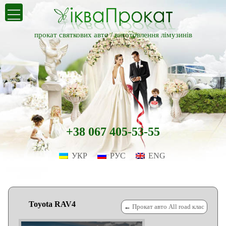
прокат святкових авто /
виготовлення лімузинів
+38 067 405-53-55
УКР
РУС
ENG
Toyota RAV4
←
Прокат авто All road клас