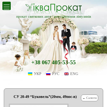
прокат святкових авто /
виготовлення лімузинів
+38 067 405-53-55
УКР
РУС
ENG
СУ 20-49 “Буковель”(20мм, 49пос-в)
←
Салюти