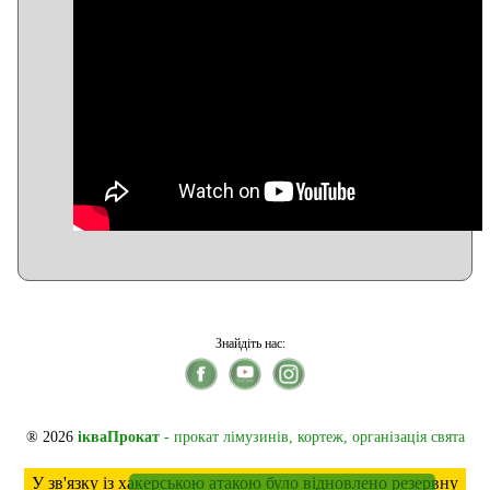
Знайдіть нас:
® 2026
ікваПрокат
- прокат лімузинів, кортеж, організація свята
У зв'язку із хакерською атакою було відновлено резервну