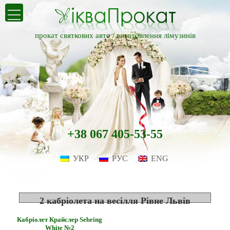
прокат святкових авто /
виготовлення лімузинів
+38 067 405-53-55
УКР
РУС
ENG
2 кабріолета на весілля Рівне Львів
Кабріолет Крайслер Sebring
White №2