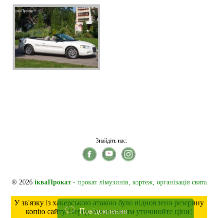
Знайдіть нас:
® 2026
ікваПрокат
- прокат лімузинів, кортеж, організація свята
У зв'язку із хакерською атакою було відновлено резервну
Повідомлення
копію сайту. Перед замовленням уточнюйте ціни!