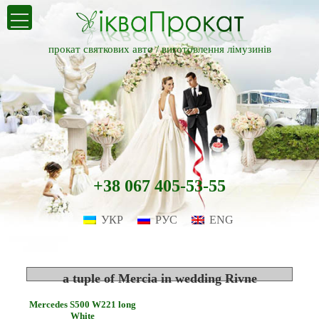
прокат святкових авто /
виготовлення лімузинів
+38 067 405-53-55
УКР
РУС
ENG
a tuple of Mercia in wedding Rivne
Mercedes S500 W221 long
White