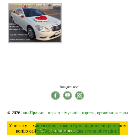
Знайдіть нас:
® 2026
ікваПрокат
- прокат лімузинів, кортеж, організація свята
У зв'язку із хакерською атакою було відновлено резервну
Повідомлення
копію сайту. Перед замовленням уточнюйте ціни!