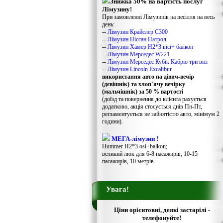
Знижка 50% на вартість послуг
Лімузину!
При замовленні Лімузинів на весілля на весь
день:
--
Лімузин Крайслер С300
--
Лімузин Ніссан Патрол
--
Лімузин Хамер Н2*3 вісі+ балкон
--
Лімузин Мерседес W221
--
Лімузин Мерседес Кубік Кабріо три вісі
--
Лімузин Lincoln Excalibur
використання авто на дівич-вечір
(дєвішнік) та хлоп`ячу вечірку
(мальчішнік) за 50 % вартості
(доїзд та повернення до клієнта рахується
додатково, акція стосується днів Пн-Пт,
регламентується не зайнятістю авто, мінімум 2
години).
МЕГА-лімузин !
Hummer H2*3 osi+balkon;
великий люк для 6-8 пасажирів, 10-15
пасажирів, 10 метрів
Увага!
Ціни орієнтовні, деякі застарілі -
телефонуйте!