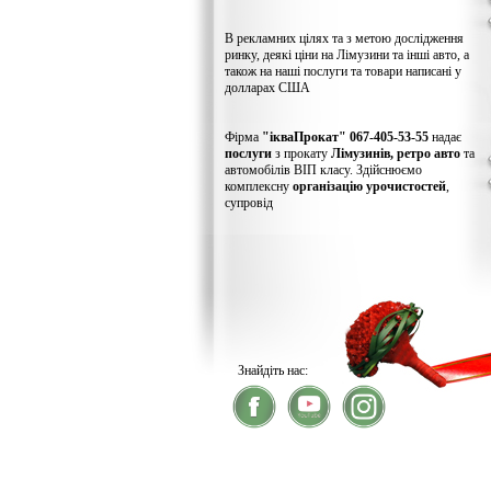
В рекламних цілях та з метою дослідження
ринку, деякі ціни на Лімузини та інші авто, а
також на наші послуги та товари написані у
долларах США
Фірма
"ікваПрокат" 067-405-53-55
надає
послуги
з прокату
Лімузинів, ретро авто
та
автомобілів ВІП класу. Здійснюємо
комплексну
організацію урочистостей
,
супровід
Знайдіть нас:
® 2026
ікваПрокат
- прокат лімузинів
У зв'язку із хакерс