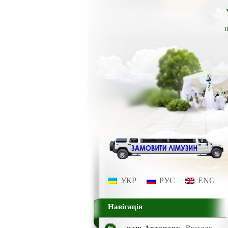
п
УКР
РУС
ENG
Навігація