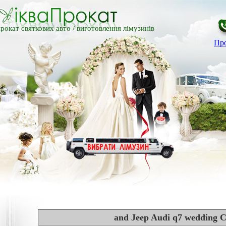
рокат святкових авто /
виготовлення лімузинів
Про
and Jeep Audi q7 wedding C