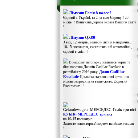
Лімузин Гєлік 8 колес !
Єдиний в Україні, та 2 на всю Європу ! 20
місць !! Вишукана дорога окраса Вашого свята
!!
Лімузин QX80
3 вісі, 12 метрів, великий літній майданчик,,
10-15 пасажирів, ексклюзивний автомобіль ,
єдиний в світі !!
В нашому автопарку з'явилась чорна та
біла парочка Джипів Cadillac Escalade в
Джип Cadillac
рестайлінгу 2016 року.
Escalade
Цікаві та ексклюзивні авто , що
можна запросити на ваше свято. Дорогий
Ексклюзив !!
Gelandewagen​- МЕРСЕДЕС-Гєлік три вісі
КУБІК- МЕРСЕДЕС три вісі
на 10-15 пасажирів.
Замовте неповторний кортеж на Ваше весілля
!!