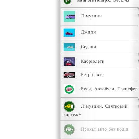
наш Автопарк.
Весілля
Лімузини
Джипи
Седани
Кабріолети
Ретро авто
Буси, Автобуси, Трансфер
Лімузини, Святковий
кортеж
Прокат авто без водія