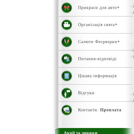
Прикраси для авто
Організація свята
Салюти Феєрверки
Питання-відповіді
Цікава інформація
Відгуки
Контакти.
Проплата
Акції та знижки