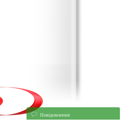
Повідомлення
енням уточнюйте ціни!