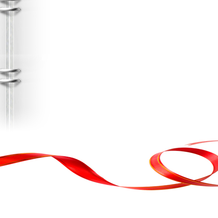
, кортеж, організація свята
ькою атакою було відновлено резервну копію сайту. Перед замовл