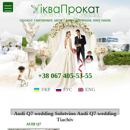
прокат святкових авто /
виготовлення лімузинів
+38 067 405-53-55
УКР
РУС
ENG
Audi Q7 wedding Solotvino Audi Q7 wedding
Tiachiv
AUDI Q7