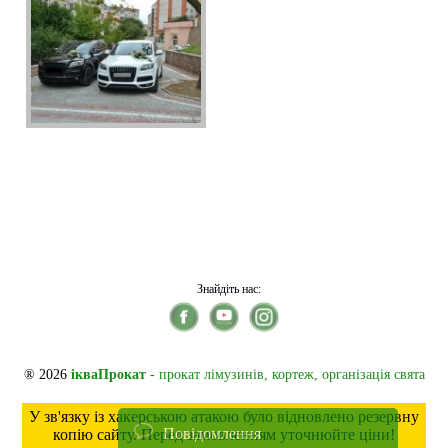
Знайдіть нас:
® 2026
ікваПрокат
- прокат лімузинів, кортеж, організація свята
У зв'язку із хакерською атакою було відновлено резервну
Повідомлення
копію сайту. Перед замовленням уточнюйте ціни!