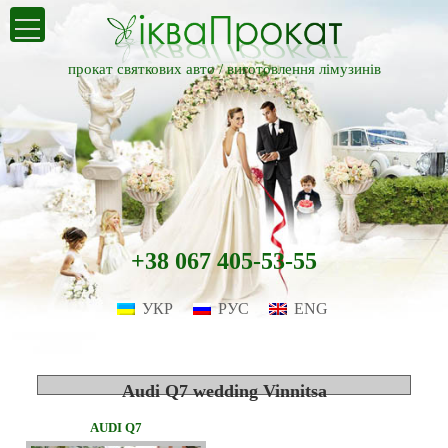
прокат святкових авто /
виготовлення лімузинів
+38 067 405-53-55
УКР
РУС
ENG
Audi Q7 wedding Vinnitsa
AUDI Q7