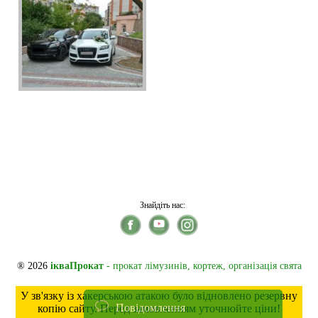
Знайдіть нас:
® 2026
ікваПрокат
- прокат лімузинів, кортеж, організація свята
У зв'язку із хакерською атакою було відновлено резервну
Повідомлення
копію сайту. Перед замовленням уточнюйте ціни!