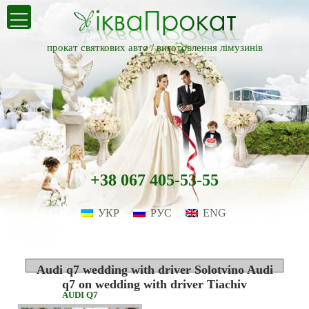
прокат святкових авто /
виготовлення лімузинів
+38 067 405-53-55
УКР
РУС
ENG
Audi q7 wedding with driver Solotvino Audi
q7 on wedding with driver Tiachiv
AUDI Q7