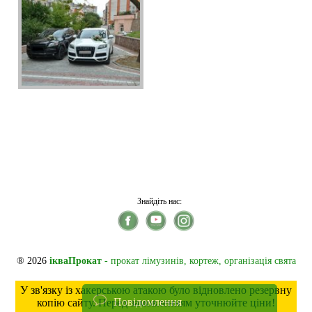
Знайдіть нас:
® 2026
ікваПрокат
- прокат лімузинів, кортеж, організація свята
У зв'язку із хакерською атакою було відновлено резервну
Повідомлення
копію сайту. Перед замовленням уточнюйте ціни!