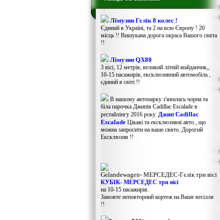
Лімузин Гєлік 8 колес !
Єдиний в Україні, та 2 на всю Європу ! 20
місць !! Вишукана дорога окраса Вашого свята
!!
Лімузин QX80
3 вісі, 12 метрів, великий літній майданчик,,
10-15 пасажирів, ексклюзивний автомобіль ,
єдиний в світі !!
В нашому автопарку з'явилась чорна та
біла парочка Джипів Cadillac Escalade в
Джип Cadillac
рестайлінгу 2016 року.
Escalade
Цікаві та ексклюзивні авто , що
можна запросити на ваше свято. Дорогий
Ексклюзив !!
Gelandewagen​- МЕРСЕДЕС-Гєлік три вісі
КУБІК- МЕРСЕДЕС три вісі
на 10-15 пасажирів.
Замовте неповторний кортеж на Ваше весілля
!!