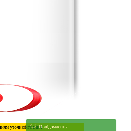
Повідомлення
енням уточнюйте ціни!