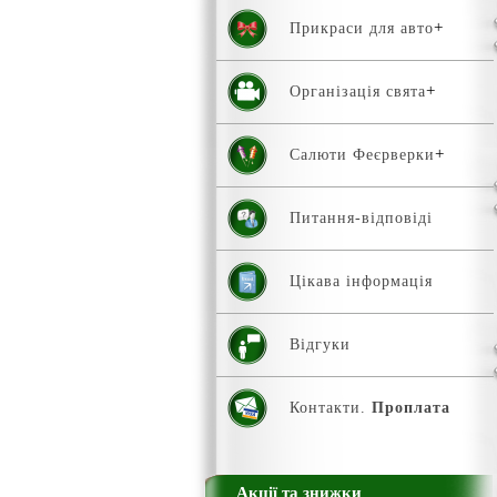
Прикраси для авто
Організація свята
Салюти Феєрверки
Питання-відповіді
Цікава інформація
Відгуки
Контакти.
Проплата
Акції та знижки