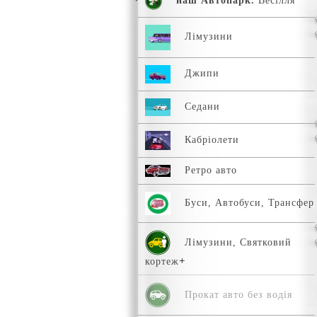
наш Автопарк.
Весілля
Лімузини
Джипи
Седани
Кабріолети
Ретро авто
Буси, Автобуси, Трансфер
Лімузини, Святковий
кортеж
Прокат авто без водія