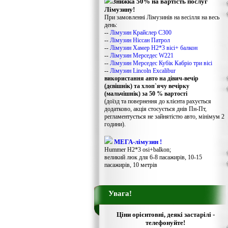
Знижка 50% на вартість послуг
Лімузину!
При замовленні Лімузинів на весілля на весь
день:
--
Лімузин Крайслер С300
--
Лімузин Ніссан Патрол
--
Лімузин Хамер Н2*3 вісі+ балкон
--
Лімузин Мерседес W221
--
Лімузин Мерседес Кубік Кабріо три вісі
--
Лімузин Lincoln Excalibur
використання авто на дівич-вечір
(дєвішнік) та хлоп`ячу вечірку
(мальчішнік) за 50 % вартості
(доїзд та повернення до клієнта рахується
додатково, акція стосується днів Пн-Пт,
регламентується не зайнятістю авто, мінімум 2
години).
МЕГА-лімузин !
Hummer H2*3 osi+balkon;
великий люк для 6-8 пасажирів, 10-15
пасажирів, 10 метрів
Увага!
Ціни орієнтовні, деякі застарілі -
телефонуйте!