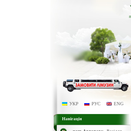
п
УКР
РУС
ENG
Навігація