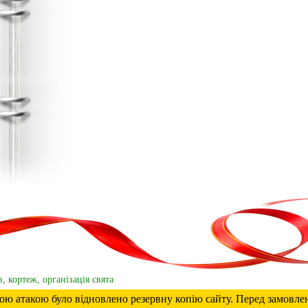
, кортеж, організація свята
ькою атакою було відновлено резервну копію сайту. Перед замовл