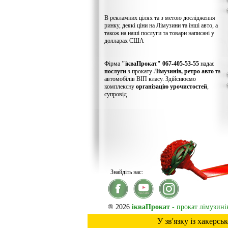
В рекламних цілях та з метою дослідження
ринку, деякі ціни на Лімузини та інші авто, а
також на наші послуги та товари написані у
долларах США
Фірма
"ікваПрокат" 067-405-53-55
надає
послуги
з прокату
Лімузинів, ретро авто
та
автомобілів ВІП класу. Здійснюємо
комплексну
організацію урочистостей
,
супровід
Знайдіть нас:
® 2026
ікваПрокат
- прокат лімузинів
У зв'язку із хакерс