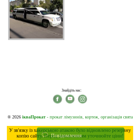
Знайдіть нас:
® 2026
ікваПрокат
- прокат лімузинів, кортеж, організація свята
У зв'язку із хакерською атакою було відновлено резервну
Повідомлення
копію сайту. Перед замовленням уточнюйте ціни!