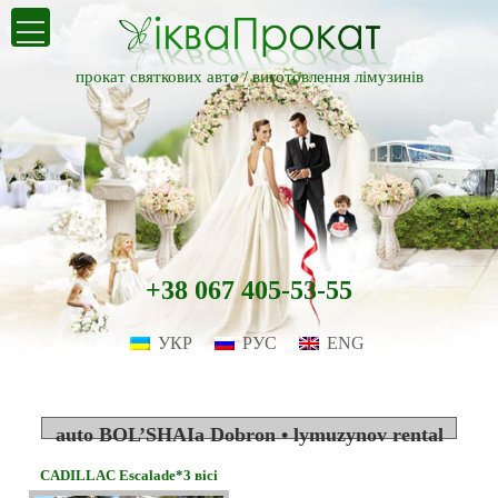
прокат святкових авто /
виготовлення лімузинів
+38 067 405-53-55
УКР
РУС
ENG
auto BOL’SHAIa Dobron • lymuzynov rental
CADILLAC Escalade*3 вісі