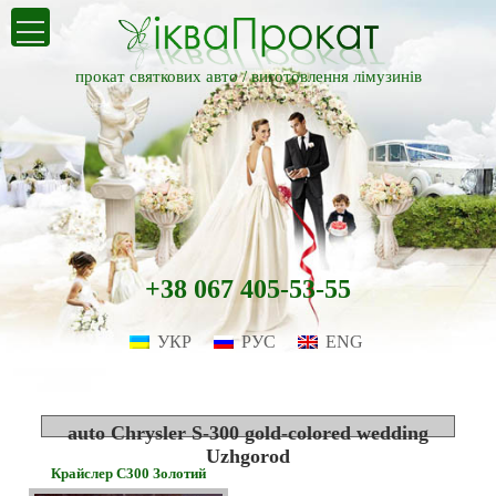
прокат святкових авто /
виготовлення лімузинів
+38 067 405-53-55
УКР
РУС
ENG
auto Chrysler S-300 gold-colored wedding
Uzhgorod
Крайслер С300 Золотий