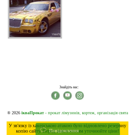
Знайдіть нас:
® 2026
ікваПрокат
- прокат лімузинів, кортеж, організація свята
У зв'язку із хакерською атакою було відновлено резервну
Повідомлення
копію сайту. Перед замовленням уточнюйте ціни!