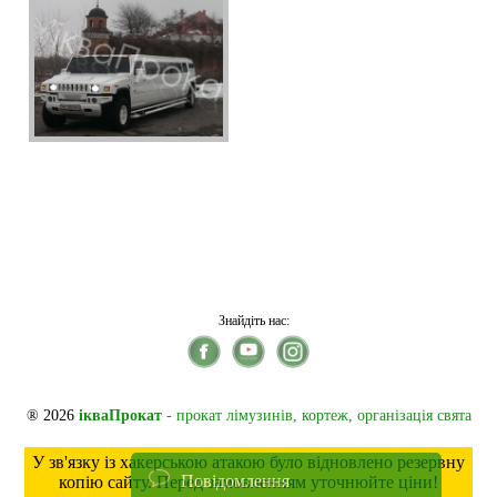
Знайдіть нас:
® 2026
ікваПрокат
- прокат лімузинів, кортеж, організація свята
У зв'язку із хакерською атакою було відновлено резервну
Повідомлення
копію сайту. Перед замовленням уточнюйте ціни!