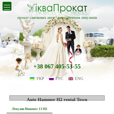
прокат святкових авто /
виготовлення лімузинів
+38 067 405-53-55
УКР
РУС
ENG
Auto Hammer H2 rental Town
Лімузин Hummer 13 H2