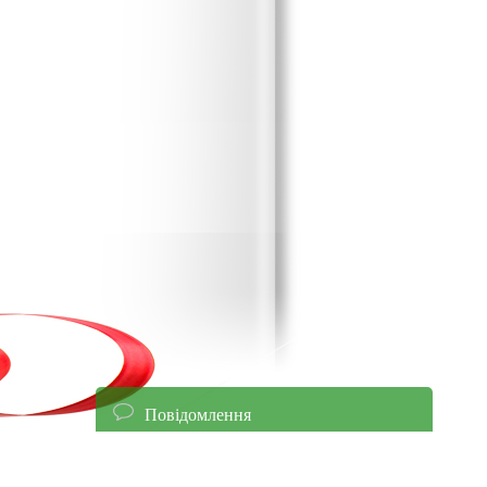
Повідомлення
енням уточнюйте ціни!