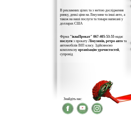
В рекламних цілях та з метою дослідження
ринку, деякі ціни на Лімузини та інші авто, а
також на наші послуги та товари написані у
долларах США
Фірма
"ікваПрокат" 067-405-53-55
надає
послуги
з прокату
Лімузинів, ретро авто
та
автомобілів ВІП класу. Здійснюємо
комплексну
організацію урочистостей
,
супровід
Знайдіть нас:
® 2026
ікваПрокат
- прокат лімузинів
У зв'язку із хакерс