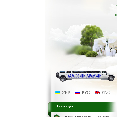
п
УКР
РУС
ENG
Навігація