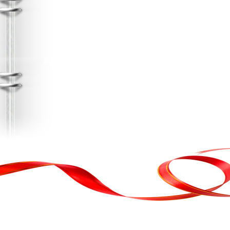
, кортеж, організація свята
ькою атакою було відновлено резервну копію сайту. Перед замовл