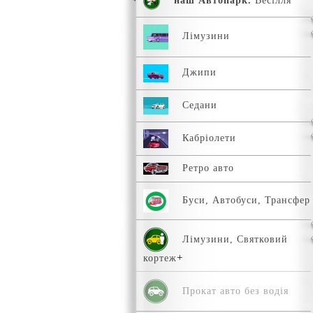
наш Автопарк.
Весілля
Лімузини
Джипи
Седани
Кабріолети
Ретро авто
Буси, Автобуси, Трансфер
Лімузини, Святковий
кортеж
Прокат авто без водія