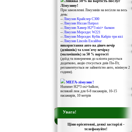
Знижка 50% на вартість послуг
Лімузину!
При замовленні Лімузинів на весілля на весь
день:
--
Лімузин Крайслер С300
--
Лімузин Ніссан Патрол
--
Лімузин Хамер Н2*3 вісі+ балкон
--
Лімузин Мерседес W221
--
Лімузин Мерседес Кубік Кабріо три вісі
--
Лімузин Lincoln Excalibur
використання авто на дівич-вечір
(дєвішнік) та хлоп`ячу вечірку
(мальчішнік) за 50 % вартості
(доїзд та повернення до клієнта рахується
додатково, акція стосується днів Пн-Пт,
регламентується не зайнятістю авто, мінімум 2
години).
МЕГА-лімузин !
Hummer H2*3 osi+balkon;
великий люк для 6-8 пасажирів, 10-15
пасажирів, 10 метрів
Увага!
Ціни орієнтовні, деякі застарілі -
телефонуйте!