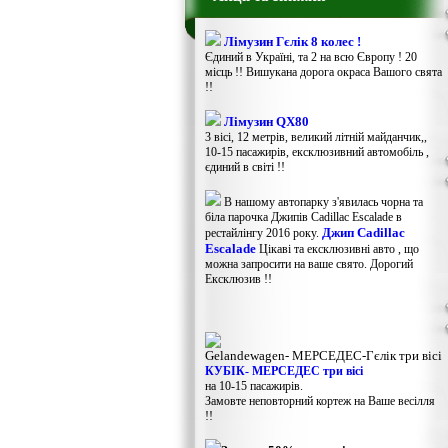
Лімузин Гєлік 8 колес !
Єдиний в Україні, та 2 на всю Європу ! 20
місць !! Вишукана дорога окраса Вашого свята
!!
Лімузин QX80
3 вісі, 12 метрів, великий літній майданчик,,
10-15 пасажирів, ексклюзивний автомобіль ,
єдиний в світі !!
В нашому автопарку з'явилась чорна та
біла парочка Джипів Cadillac Escalade в
Джип Cadillac
рестайлінгу 2016 року.
Escalade
Цікаві та ексклюзивні авто , що
можна запросити на ваше свято. Дорогий
Ексклюзив !!
Gelandewagen​- МЕРСЕДЕС-Гєлік три вісі
КУБІК- МЕРСЕДЕС три вісі
на 10-15 пасажирів.
Замовте неповторний кортеж на Ваше весілля
!!