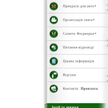
Прикраси для авто
Організація свята
Салюти Феєрверки
Питання-відповіді
Цікава інформація
Відгуки
Контакти.
Проплата
Акції та знижки