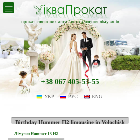
прокат святкових авто /
виготовлення лімузинів
+38 067 405-53-55
УКР
РУС
ENG
Birthday Hummer H2 limousine in Volochisk
Лімузин Hummer 13 H2