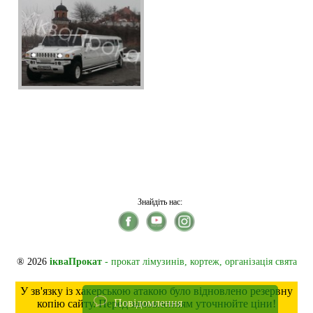
Знайдіть нас:
® 2026
ікваПрокат
- прокат лімузинів, кортеж, організація свята
У зв'язку із хакерською атакою було відновлено резервну
Повідомлення
копію сайту. Перед замовленням уточнюйте ціни!