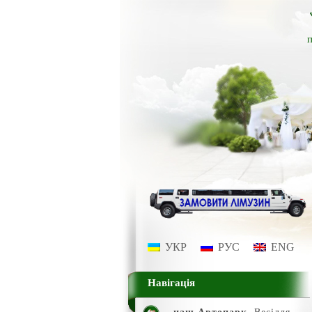
п
УКР
РУС
ENG
Навігація