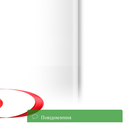
Повідомлення
енням уточнюйте ціни!