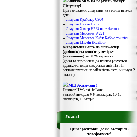
Знижка 50% на вартість послуг
Лімузину!
При замовленні Лімузинів на весілля на весь
день:
--
Лімузин Крайслер С300
--
Лімузин Ніссан Патрол
--
Лімузин Хамер Н2*3 вісі+ балкон
--
Лімузин Мерседес W221
--
Лімузин Мерседес Кубік Кабріо три вісі
--
Лімузин Lincoln Excalibur
використання авто на дівич-вечір
(дєвішнік) та хлоп`ячу вечірку
(мальчішнік) за 50 % вартості
(доїзд та повернення до клієнта рахується
додатково, акція стосується днів Пн-Пт,
регламентується не зайнятістю авто, мінімум 2
години).
МЕГА-лімузин !
Hummer H2*3 osi+balkon;
великий люк для 6-8 пасажирів, 10-15
пасажирів, 10 метрів
Увага!
Ціни орієнтовні, деякі застарілі -
телефонуйте!