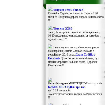
Лімузин Гєлік 8 колес !
Єдиний в Україні, та 2 на всю Європу ! 20
місць !! Вишукана дорога окраса Вашого свята
!!
Лімузин QX80
3 вісі, 12 метрів, великий літній майданчик,,
10-15 пасажирів, ексклюзивний автомобіль ,
єдиний в світі !!
В нашому автопарку з'явилась чорна та
біла парочка Джипів Cadillac Escalade в
Джип Cadillac
рестайлінгу 2016 року.
Escalade
Цікаві та ексклюзивні авто , що
можна запросити на ваше свято. Дорогий
Ексклюзив !!
Gelandewagen​- МЕРСЕДЕС-Гєлік три вісі
КУБІК- МЕРСЕДЕС три вісі
на 10-15 пасажирів.
Замовте неповторний кортеж на Ваше весілля
!!