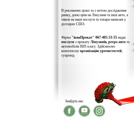
В рекламних цілях та з метою дослідження
ринку, деякі ціни на Лімузини та інші авто, а
також на наші послуги та товари написані у
долларах США
Фірма
"ікваПрокат" 067-405-53-55
надає
послуги
з прокату
Лімузинів, ретро авто
та
автомобілів ВІП класу. Здійснюємо
комплексну
організацію урочистостей
,
супровід
Знайдіть нас:
® 2026
ікваПрокат
- прокат лімузинів
У зв'язку із хакерс