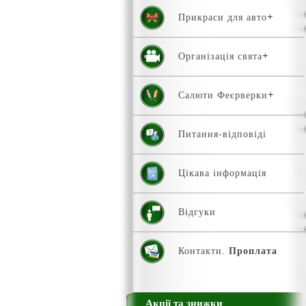
Прикраси для авто
Організація свята
Салюти Феєрверки
Питання-відповіді
Цікава інформація
Відгуки
Контакти.
Проплата
Акції та знижки