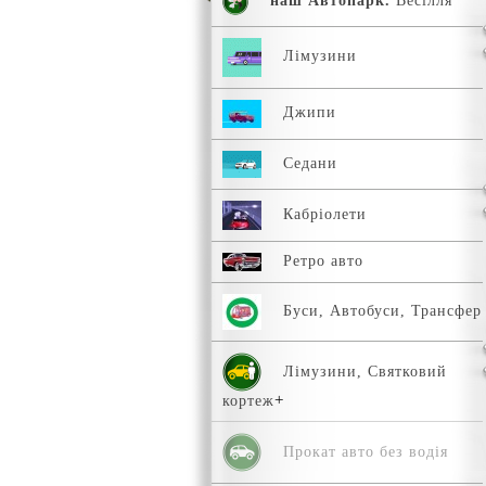
наш Автопарк.
Весілля
Лімузини
Джипи
Седани
Кабріолети
Ретро авто
Буси, Автобуси, Трансфер
Лімузини, Святковий
кортеж
Прокат авто без водія