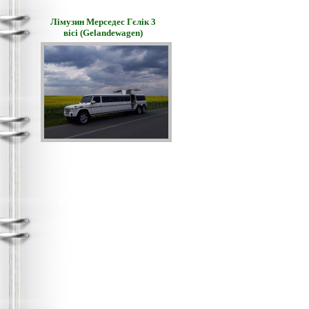
Лімузин Мерседес Гєлік 3
вісі (Gelandewagen)