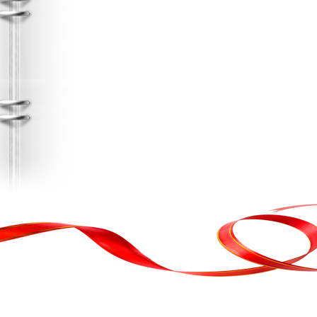
, кортеж, організація свята
ькою атакою було відновлено резервну копію сайту. Перед замовл