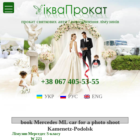
прокат святкових авто /
виготовлення лімузинів
+38 067 405-53-55
УКР
РУС
ENG
book Mercedes ML car for a photo shoot
Kamenetz-Podolsk
Лімузин Мерседес S-класу
W 221