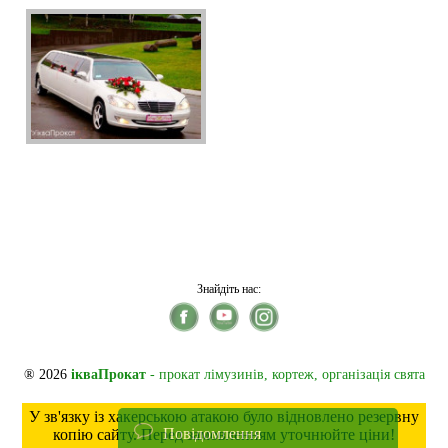
Знайдіть нас:
® 2026
ікваПрокат
- прокат лімузинів, кортеж, організація свята
У зв'язку із хакерською атакою було відновлено резервну
Повідомлення
копію сайту. Перед замовленням уточнюйте ціни!