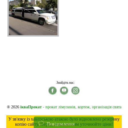
Знайдіть нас:
® 2026
ікваПрокат
- прокат лімузинів, кортеж, організація свята
У зв'язку із хакерською атакою було відновлено резервну
Повідомлення
копію сайту. Перед замовленням уточнюйте ціни!