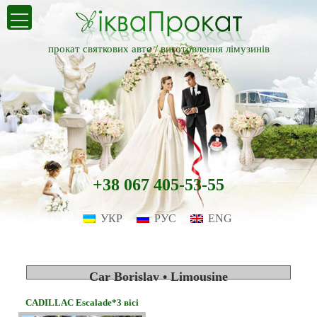
прокат святкових авто /
виготовлення лімузинів
+38 067 405-53-55
УКР
РУС
ENG
Car Borislav • Limousine
CADILLAC Escalade*3 вісі