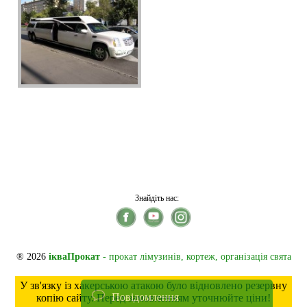
Знайдіть нас:
® 2026
ікваПрокат
- прокат лімузинів, кортеж, організація свята
У зв'язку із хакерською атакою було відновлено резервну
Повідомлення
копію сайту. Перед замовленням уточнюйте ціни!