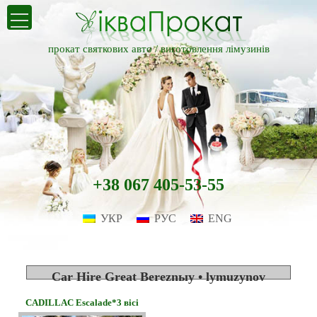
прокат святкових авто /
виготовлення лімузинів
+38 067 405-53-55
УКР
РУС
ENG
Car Hire Great Bereznыy • lymuzynov
CADILLAC Escalade*3 вісі