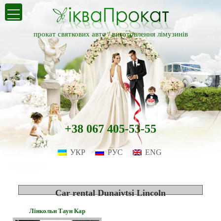
прокат святкових авто /
виготовлення лімузинів
+38 067 405-53-55
УКР
РУС
ENG
Car rental Dunaivtsi Lincoln
Лінкольн Таун Кар