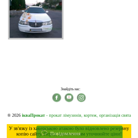
Знайдіть нас:
® 2026
ікваПрокат
- прокат лімузинів, кортеж, організація свята
У зв'язку із хакерською атакою було відновлено резервну
Повідомлення
копію сайту. Перед замовленням уточнюйте ціни!