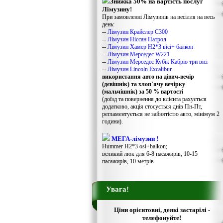
Знижка 50% на вартість послуг
Лімузину!
При замовленні Лімузинів на весілля на весь
день:
--
Лімузин Крайслер С300
--
Лімузин Ніссан Патрол
--
Лімузин Хамер Н2*3 вісі+ балкон
--
Лімузин Мерседес W221
--
Лімузин Мерседес Кубік Кабріо три вісі
--
Лімузин Lincoln Excalibur
використання авто на дівич-вечір
(дєвішнік) та хлоп`ячу вечірку
(мальчішнік) за 50 % вартості
(доїзд та повернення до клієнта рахується
додатково, акція стосується днів Пн-Пт,
регламентується не зайнятістю авто, мінімум 2
години).
МЕГА-лімузин !
Hummer H2*3 osi+balkon;
великий люк для 6-8 пасажирів, 10-15
пасажирів, 10 метрів
Увага!
Ціни орієнтовні, деякі застарілі -
телефонуйте!