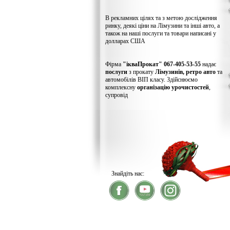
В рекламних цілях та з метою дослідження
ринку, деякі ціни на Лімузини та інші авто, а
також на наші послуги та товари написані у
долларах США
Фірма
"ікваПрокат" 067-405-53-55
надає
послуги
з прокату
Лімузинів, ретро авто
та
автомобілів ВІП класу. Здійснюємо
комплексну
організацію урочистостей
,
супровід
Знайдіть нас:
® 2026
ікваПрокат
- прокат лімузинів
У зв'язку із хакерс