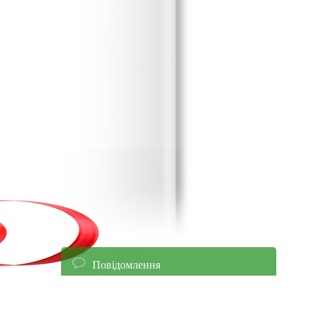
Повідомлення
енням уточнюйте ціни!