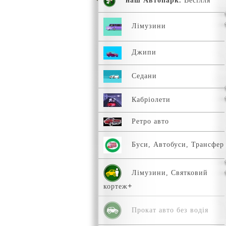
наш Автопарк.
Весілля
Лімузини
Джипи
Седани
Кабріолети
Ретро авто
Буси, Автобуси, Трансфер
Лімузини, Святковий
кортеж
Прокат авто без водія