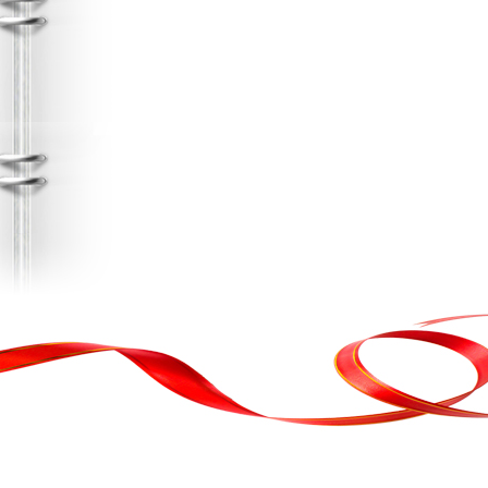
, кортеж, організація свята
ькою атакою було відновлено резервну копію сайту. Перед замовл