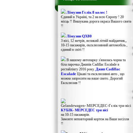
Лімузин Гєлік 8 колес !
Єдиний в Україні, та 2 на всю Європу ! 20
місць !! Вишукана дорога окраса Вашого свята
!!
Лімузин QX80
3 вісі, 12 метрів, великий літній майданчик,,
10-15 пасажирів, ексклюзивний автомобіль ,
єдиний в світі !!
В нашому автопарку з'явилась чорна та
біла парочка Джипів Cadillac Escalade в
Джип Cadillac
рестайлінгу 2016 року.
Escalade
Цікаві та ексклюзивні авто , що
можна запросити на ваше свято. Дорогий
Ексклюзив !!
Gelandewagen​- МЕРСЕДЕС-Гєлік три вісі
КУБІК- МЕРСЕДЕС три вісі
на 10-15 пасажирів.
Замовте неповторний кортеж на Ваше весілля
!!