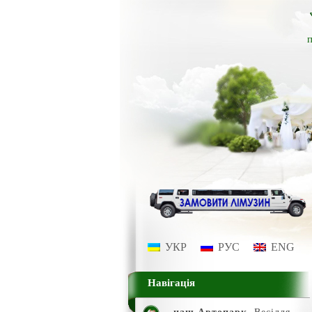
п
УКР
РУС
ENG
Навігація