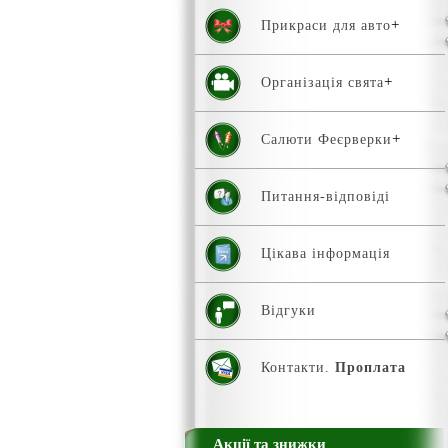
Прикраси для авто
Організація свята
Салюти Феєрверки
Питання-відповіді
Цікава інформація
Відгуки
Контакти.
Проплата
Акції та знижки