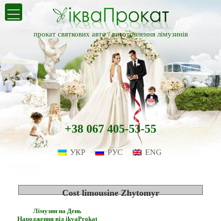
прокат святкових авто /
виготовлення лімузинів
+38 067 405-53-55
УКР
РУС
ENG
Cost limousine Zhytomyr
Лімузин на День
Народження від ikvaProkat