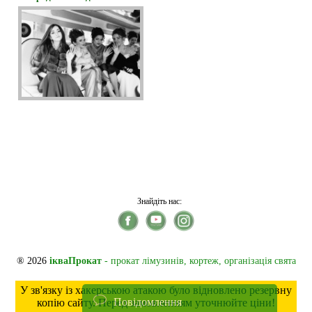
Знайдіть нас:
® 2026
ікваПрокат
- прокат лімузинів, кортеж, організація свята
У зв'язку із хакерською атакою було відновлено резервну
Повідомлення
копію сайту. Перед замовленням уточнюйте ціни!