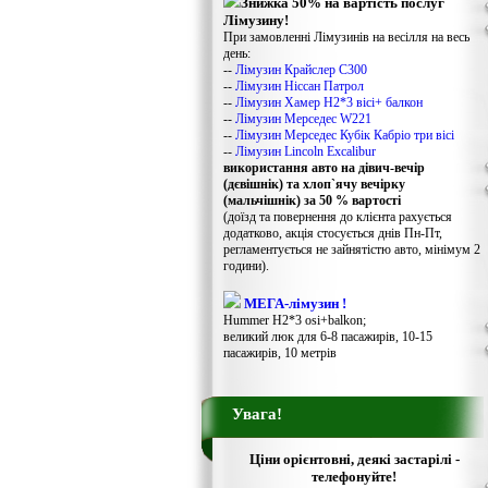
Знижка 50% на вартість послуг
Лімузину!
При замовленні Лімузинів на весілля на весь
день:
--
Лімузин Крайслер С300
--
Лімузин Ніссан Патрол
--
Лімузин Хамер Н2*3 вісі+ балкон
--
Лімузин Мерседес W221
--
Лімузин Мерседес Кубік Кабріо три вісі
--
Лімузин Lincoln Excalibur
використання авто на дівич-вечір
(дєвішнік) та хлоп`ячу вечірку
(мальчішнік) за 50 % вартості
(доїзд та повернення до клієнта рахується
додатково, акція стосується днів Пн-Пт,
регламентується не зайнятістю авто, мінімум 2
години).
МЕГА-лімузин !
Hummer H2*3 osi+balkon;
великий люк для 6-8 пасажирів, 10-15
пасажирів, 10 метрів
Увага!
Ціни орієнтовні, деякі застарілі -
телефонуйте!