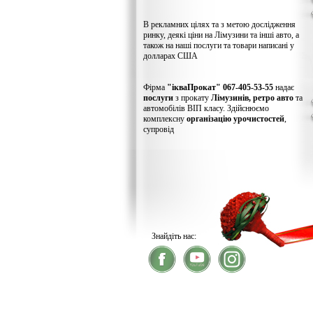
В рекламних цілях та з метою дослідження
ринку, деякі ціни на Лімузини та інші авто, а
також на наші послуги та товари написані у
долларах США
Фірма
"ікваПрокат" 067-405-53-55
надає
послуги
з прокату
Лімузинів, ретро авто
та
автомобілів ВІП класу. Здійснюємо
комплексну
організацію урочистостей
,
супровід
Знайдіть нас:
® 2026
ікваПрокат
- прокат лімузинів
У зв'язку із хакерс