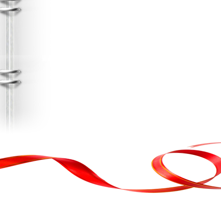
, кортеж, організація свята
ькою атакою було відновлено резервну копію сайту. Перед замовл