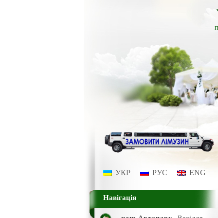
п
УКР
РУС
ENG
Навігація