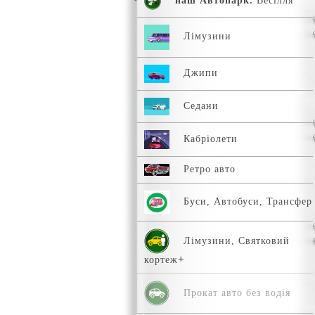
наш Автопарк.
Весілля
Лімузини
Джипи
Седани
Кабріолети
Ретро авто
Буси, Автобуси, Трансфер
Лімузини, Святковий
кортеж
Прокат авто без водія