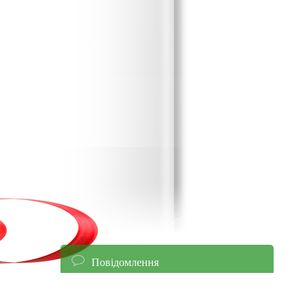
Повідомлення
енням уточнюйте ціни!