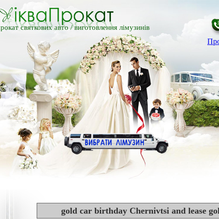
рокат святкових авто /
виготовлення лімузинів
Про
gold car birthday Chernivtsi and lease go