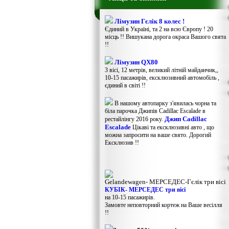
Лімузин Гєлік 8 колес !
Єдиний в Україні, та 2 на всю Європу ! 20
місць !! Вишукана дорога окраса Вашого свята
!!
Лімузин QX80
3 вісі, 12 метрів, великий літній майданчик,,
10-15 пасажирів, ексклюзивний автомобіль ,
єдиний в світі !!
В нашому автопарку з'явилась чорна та
біла парочка Джипів Cadillac Escalade в
Джип Cadillac
рестайлінгу 2016 року.
Escalade
Цікаві та ексклюзивні авто , що
можна запросити на ваше свято. Дорогий
Ексклюзив !!
Gelandewagen​- МЕРСЕДЕС-Гєлік три вісі
КУБІК- МЕРСЕДЕС три вісі
на 10-15 пасажирів.
Замовте неповторний кортеж на Ваше весілля
!!