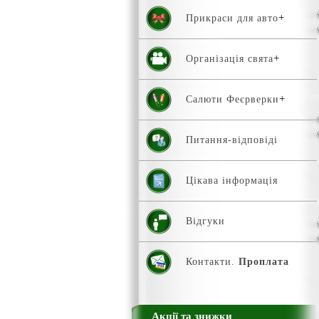
Прикраси для авто
Організація свята
Салюти Феєрверки
Питання-відповіді
Цікава інформація
Відгуки
Контакти.
Проплата
Акції та знижки