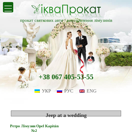
прокат святкових авто /
виготовлення лімузинів
+38 067 405-53-55
УКР
РУС
ENG
Jeep at a wedding
Ретро Лімузин Opel Kapitän
№2