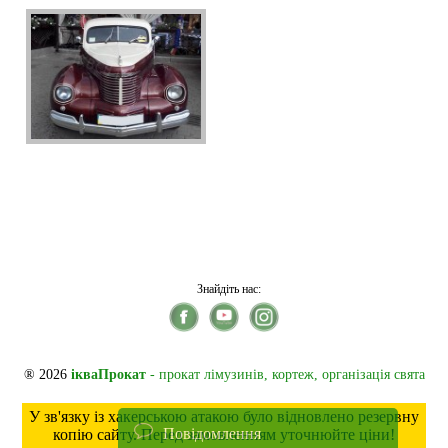
Знайдіть нас:
® 2026
ікваПрокат
- прокат лімузинів, кортеж, організація свята
У зв'язку із хакерською атакою було відновлено резервну
Повідомлення
копію сайту. Перед замовленням уточнюйте ціни!