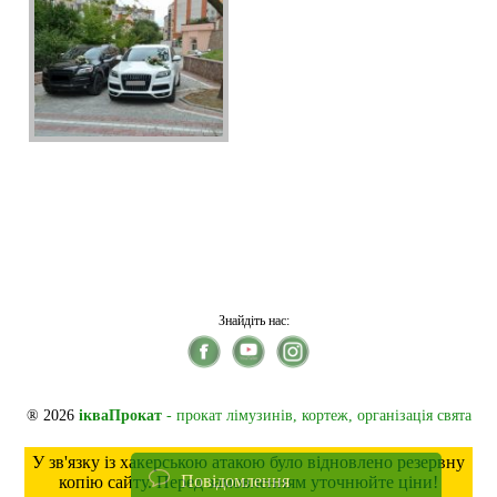
Знайдіть нас:
® 2026
ікваПрокат
- прокат лімузинів, кортеж, організація свята
У зв'язку із хакерською атакою було відновлено резервну
Повідомлення
копію сайту. Перед замовленням уточнюйте ціни!