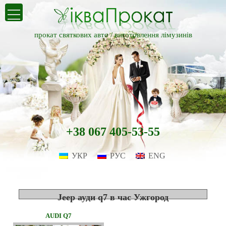
прокат святкових авто /
виготовлення лімузинів
+38 067 405-53-55
УКР
РУС
ENG
Jeep ауди q7 в час Ужгород
AUDI Q7