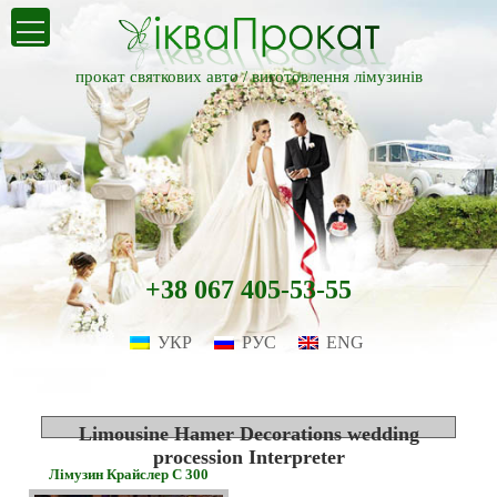
прокат святкових авто /
виготовлення лімузинів
+38 067 405-53-55
УКР
РУС
ENG
Limousine Hamer Decorations wedding
procession Interpreter
Лімузин Крайслер С 300