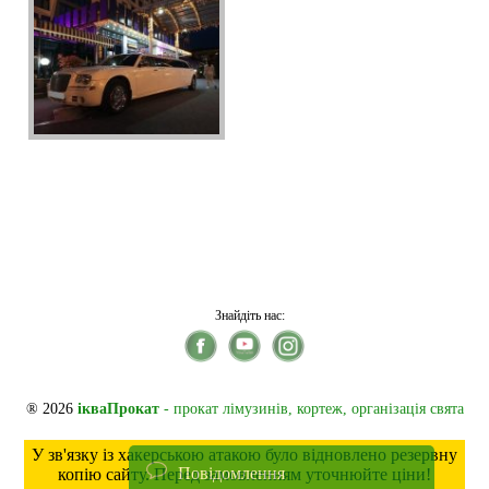
Знайдіть нас:
® 2026
ікваПрокат
- прокат лімузинів, кортеж, організація свята
У зв'язку із хакерською атакою було відновлено резервну
Повідомлення
копію сайту. Перед замовленням уточнюйте ціни!