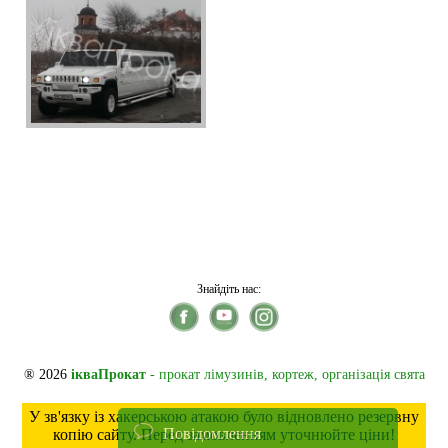
Знайдіть нас:
® 2026
ікваПрокат
- прокат лімузинів, кортеж, організація свята
У зв'язку із хакерською атакою було відновлено резервну
Повідомлення
копію сайту. Перед замовленням уточнюйте ціни!