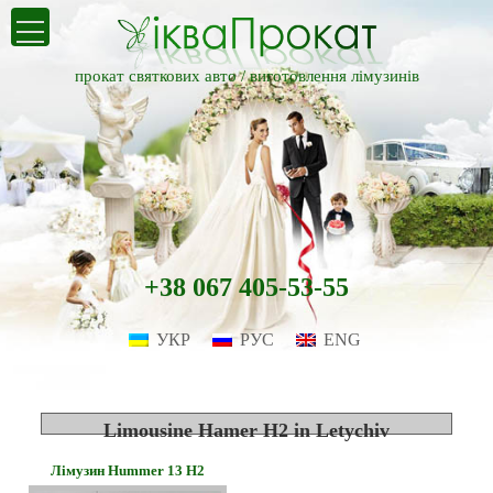
прокат святкових авто /
виготовлення лімузинів
+38 067 405-53-55
УКР
РУС
ENG
Limousine Hamer H2 in Letychiv
Лімузин Hummer 13 H2