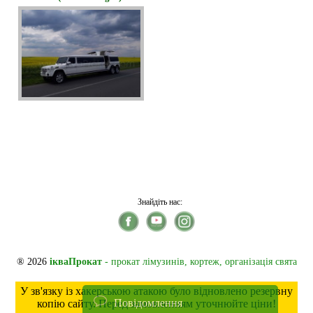
Знайдіть нас:
® 2026
ікваПрокат
- прокат лімузинів, кортеж, організація свята
У зв'язку із хакерською атакою було відновлено резервну
Повідомлення
копію сайту. Перед замовленням уточнюйте ціни!