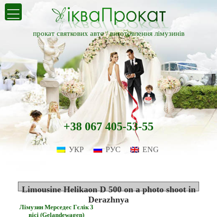
прокат святкових авто /
виготовлення лімузинів
+38 067 405-53-55
УКР
РУС
ENG
Limousine Helikaon D 500 on a photo shoot in
Derazhnya
Лімузин Мерседес Гєлік 3
вісі (Gelandewagen)