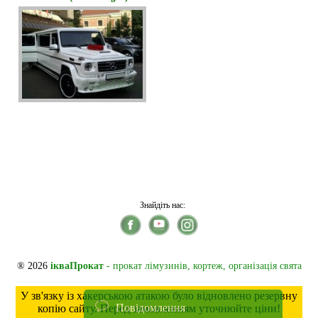
Знайдіть нас:
® 2026
ікваПрокат
- прокат лімузинів, кортеж, організація свята
У зв'язку із хакерською атакою було відновлено резервну
Повідомлення
копію сайту. Перед замовленням уточнюйте ціни!