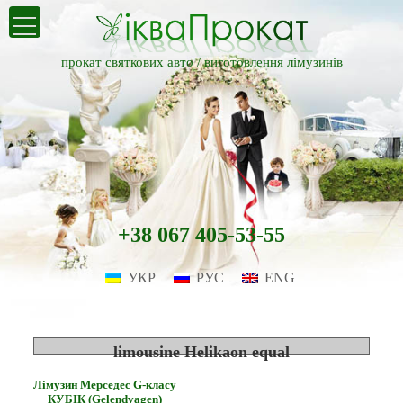
прокат святкових авто /
виготовлення лімузинів
+38 067 405-53-55
УКР
РУС
ENG
limousine Helikaon equal
Лімузин Мерседес G-класу
КУБІК (Gelendvagen)