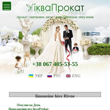
прокат святкових авто /
виготовлення лімузинів
+38 067 405-53-55
УКР
РУС
ENG
limousine hire Rivne
Лімузин на День
Народження від ikvaProkat