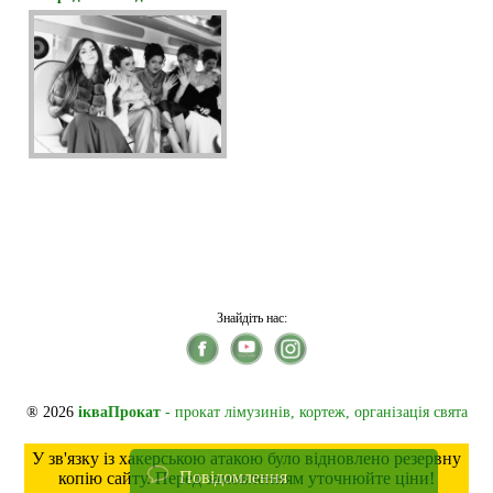
Знайдіть нас:
® 2026
ікваПрокат
- прокат лімузинів, кортеж, організація свята
У зв'язку із хакерською атакою було відновлено резервну
Повідомлення
копію сайту. Перед замовленням уточнюйте ціни!