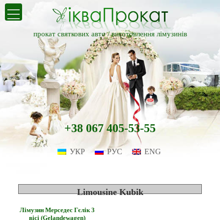
прокат святкових авто /
виготовлення лімузинів
+38 067 405-53-55
УКР
РУС
ENG
Limousine Kubik
Лімузин Мерседес Гєлік 3
вісі (Gelandewagen)