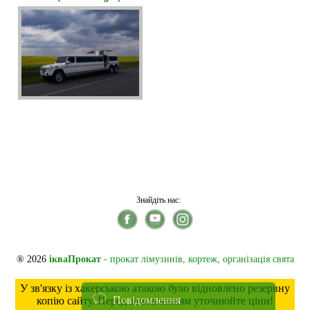
Знайдіть нас:
® 2026
ікваПрокат
- прокат лімузинів, кортеж, організація свята
У зв'язку із хакерською атакою було відновлено резервну
Повідомлення
копію сайту. Перед замовленням уточнюйте ціни!