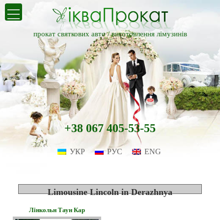
прокат святкових авто /
виготовлення лімузинів
+38 067 405-53-55
УКР
РУС
ENG
Limousine Lincoln in Derazhnya
Лінкольн Таун Кар