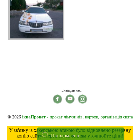
Знайдіть нас:
® 2026
ікваПрокат
- прокат лімузинів, кортеж, організація свята
У зв'язку із хакерською атакою було відновлено резервну
Повідомлення
копію сайту. Перед замовленням уточнюйте ціни!