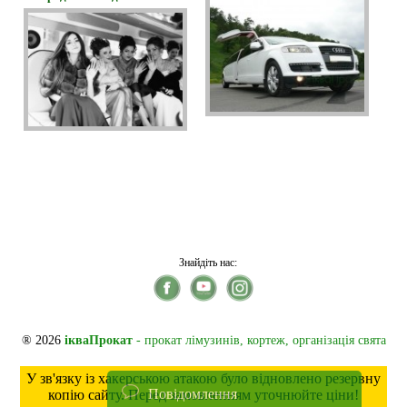
Знайдіть нас:
® 2026
ікваПрокат
- прокат лімузинів, кортеж, організація свята
У зв'язку із хакерською атакою було відновлено резервну
Повідомлення
копію сайту. Перед замовленням уточнюйте ціни!