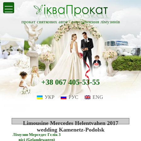
прокат святкових авто /
виготовлення лімузинів
+38 067 405-53-55
УКР
РУС
ENG
Limousine Mercedes Helentvahen 2017
wedding Kamenetz-Podolsk
Лімузин Мерседес Гєлік 3
вісі (Gelandewagen)