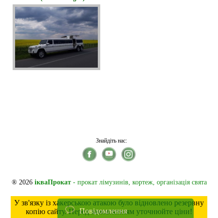
Знайдіть нас:
® 2026
ікваПрокат
- прокат лімузинів, кортеж, організація свята
У зв'язку із хакерською атакою було відновлено резервну
Повідомлення
копію сайту. Перед замовленням уточнюйте ціни!