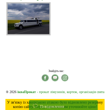
Знайдіть нас:
® 2026
ікваПрокат
- прокат лімузинів, кортеж, організація свята
У зв'язку із хакерською атакою було відновлено резервну
Повідомлення
копію сайту. Перед замовленням уточнюйте ціни!