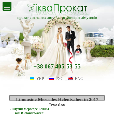
прокат святкових авто /
виготовлення лімузинів
+38 067 405-53-55
УКР
РУС
ENG
Limousine Mercedes Helentvahen in 2017
Izyaslav
Лімузин Мерседес Гєлік 3
вісі (Gelandewagen)