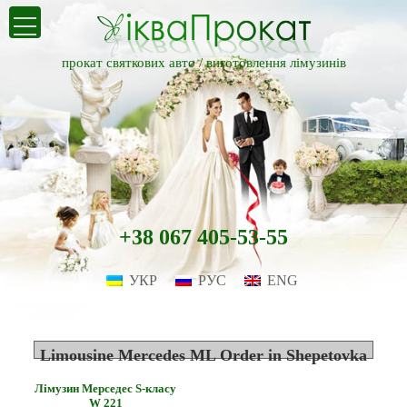
прокат святкових авто /
виготовлення лімузинів
+38 067 405-53-55
УКР
РУС
ENG
Limousine Mercedes ML Order in Shepetovka
Лімузин Мерседес S-класу
W 221