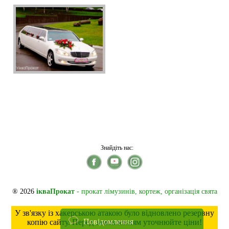
Знайдіть нас:
® 2026
ікваПрокат
- прокат лімузинів, кортеж, організація свята
У зв'язку із хакерською атакою було відновлено резервну
Повідомлення
копію сайту. Перед замовленням уточнюйте ціни!