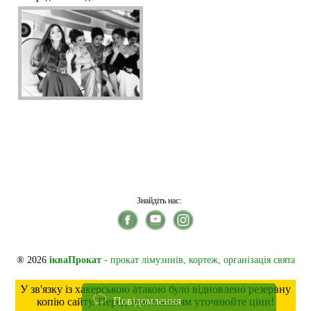
Знайдіть нас:
® 2026
ікваПрокат
- прокат лімузинів, кортеж, організація свята
У зв'язку із хакерською атакою було відновлено резервну
Повідомлення
копію сайту. Перед замовленням уточнюйте ціни!