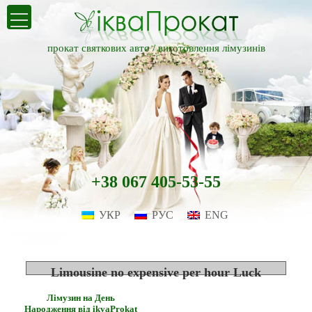
прокат святкових авто /
виготовлення лімузинів
+38 067 405-53-55
УКР
РУС
ENG
Limousine no expensive per hour Luck
Лімузин на День
Народження від ikvaProkat