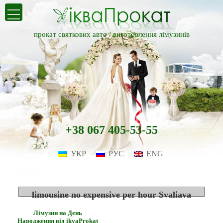
прокат святкових авто /
виготовлення лімузинів
+38 067 405-53-55
УКР
РУС
ENG
limousine no expensive per hour Svaliava
Лімузин на День
Народження від ikvaProkat