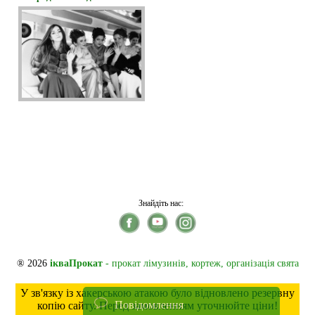
Знайдіть нас:
® 2026
ікваПрокат
- прокат лімузинів, кортеж, організація свята
У зв'язку із хакерською атакою було відновлено резервну
Повідомлення
копію сайту. Перед замовленням уточнюйте ціни!