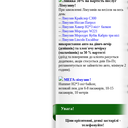
Знижка 50% на вартість послуг
Лімузину!
При замовленні Лімузинів на весілля на весь
день:
--
Лімузин Крайслер С300
--
Лімузин Ніссан Патрол
--
Лімузин Хамер Н2*3 вісі+ балкон
--
Лімузин Мерседес W221
--
Лімузин Мерседес Кубік Кабріо три вісі
--
Лімузин Lincoln Excalibur
використання авто на дівич-вечір
(дєвішнік) та хлоп`ячу вечірку
(мальчішнік) за 50 % вартості
(доїзд та повернення до клієнта рахується
додатково, акція стосується днів Пн-Пт,
регламентується не зайнятістю авто, мінімум 2
години).
МЕГА-лімузин !
Hummer H2*3 osi+balkon;
великий люк для 6-8 пасажирів, 10-15
пасажирів, 10 метрів
Увага!
Ціни орієнтовні, деякі застарілі -
телефонуйте!