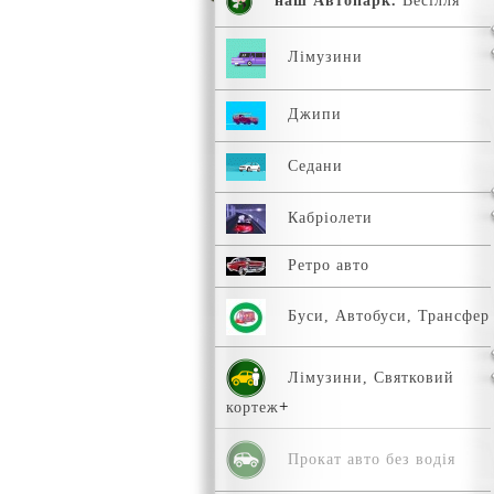
наш Автопарк.
Весілля
Лімузини
Джипи
Седани
Кабріолети
Ретро авто
Буси, Автобуси, Трансфер
Лімузини, Святковий
кортеж
Прокат авто без водія