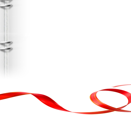
, кортеж, організація свята
ькою атакою було відновлено резервну копію сайту. Перед замовл