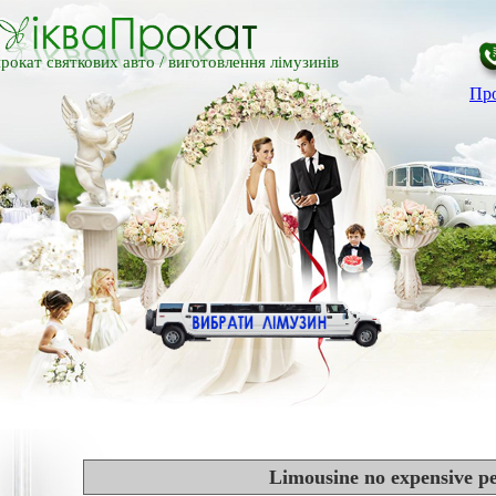
рокат святкових авто /
виготовлення лімузинів
Про
Limousine no expensive p