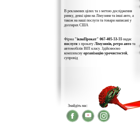
В рекламних цілях та з метою дослідження
ринку, деякі ціни на Лімузини та інші авто, а
також на наші послуги та товари написані у
долларах США
Фірма
"ікваПрокат" 067-405-53-55
надає
послуги
з прокату
Лімузинів, ретро авто
та
автомобілів ВІП класу. Здійснюємо
комплексну
організацію урочистостей
,
супровід
Знайдіть нас:
® 2026
ікваПрокат
- прокат лімузинів
У зв'язку із хакерс