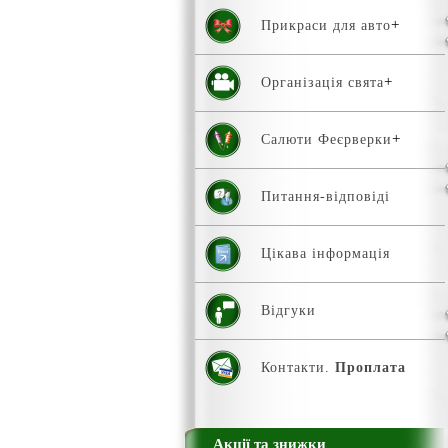
Прикраси для авто
Організація свята
Салюти Феєрверки
Питання-відповіді
Цікава інформація
Відгуки
Контакти.
Проплата
Акції та знижки