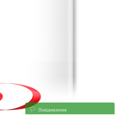
Повідомлення
енням уточнюйте ціни!