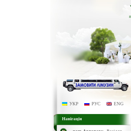
п
УКР
РУС
ENG
Навігація