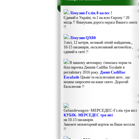
Лімузин Гєлік 8 колес !
Єдиний в Україні, та 2 на всю Європу ! 20
місць !! Вишукана дорога окраса Вашого свята
!!
Лімузин QX80
3 вісі, 12 метрів, великий літній майданчик,,
10-15 пасажирів, ексклюзивний автомобіль ,
єдиний в світі !!
В нашому автопарку з'явилась чорна та
біла парочка Джипів Cadillac Escalade в
Джип Cadillac
рестайлінгу 2016 року.
Escalade
Цікаві та ексклюзивні авто , що
можна запросити на ваше свято. Дорогий
Ексклюзив !!
Gelandewagen​- МЕРСЕДЕС-Гєлік три вісі
КУБІК- МЕРСЕДЕС три вісі
на 10-15 пасажирів.
Замовте неповторний кортеж на Ваше весілля
!!