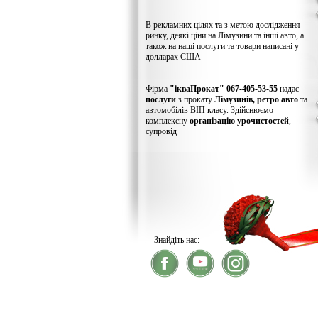
В рекламних цілях та з метою дослідження
ринку, деякі ціни на Лімузини та інші авто, а
також на наші послуги та товари написані у
долларах США
Фірма
"ікваПрокат" 067-405-53-55
надає
послуги
з прокату
Лімузинів, ретро авто
та
автомобілів ВІП класу. Здійснюємо
комплексну
організацію урочистостей
,
супровід
Знайдіть нас:
® 2026
ікваПрокат
- прокат лімузинів
У зв'язку із хакерс