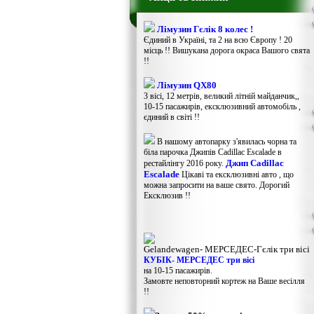
Лімузин Гєлік 8 колес !
Єдиний в Україні, та 2 на всю Європу ! 20
місць !! Вишукана дорога окраса Вашого свята
!!
Лімузин QX80
3 вісі, 12 метрів, великий літній майданчик,,
10-15 пасажирів, ексклюзивний автомобіль ,
єдиний в світі !!
В нашому автопарку з'явилась чорна та
біла парочка Джипів Cadillac Escalade в
Джип Cadillac
рестайлінгу 2016 року.
Escalade
Цікаві та ексклюзивні авто , що
можна запросити на ваше свято. Дорогий
Ексклюзив !!
Gelandewagen​- МЕРСЕДЕС-Гєлік три вісі
КУБІК- МЕРСЕДЕС три вісі
на 10-15 пасажирів.
Замовте неповторний кортеж на Ваше весілля
!!