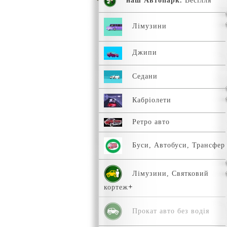
наш Автопарк.
Весілля
Лімузини
Джипи
Седани
Кабріолети
Ретро авто
Буси, Автобуси, Трансфер
Лімузини, Святковий
кортеж
Прокат авто без водія