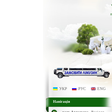
п
УКР
РУС
ENG
Навігація