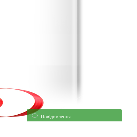
Повідомлення
енням уточнюйте ціни!