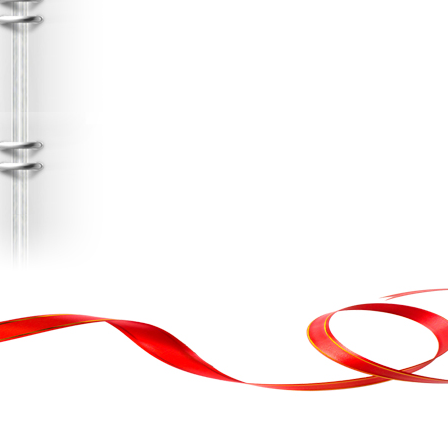
, кортеж, організація свята
ькою атакою було відновлено резервну копію сайту. Перед замовл