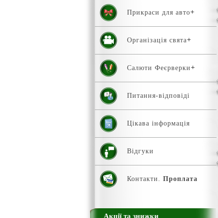
Прикраси для авто
Організація свята
Салюти Феєрверки
Питання-відповіді
Цікава інформація
Відгуки
Контакти.
Проплата
Акції та знижки