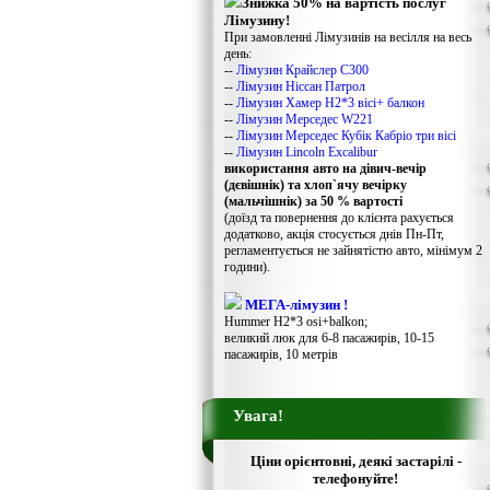
Знижка 50% на вартість послуг
Лімузину!
При замовленні Лімузинів на весілля на весь
день:
--
Лімузин Крайслер С300
--
Лімузин Ніссан Патрол
--
Лімузин Хамер Н2*3 вісі+ балкон
--
Лімузин Мерседес W221
--
Лімузин Мерседес Кубік Кабріо три вісі
--
Лімузин Lincoln Excalibur
використання авто на дівич-вечір
(дєвішнік) та хлоп`ячу вечірку
(мальчішнік) за 50 % вартості
(доїзд та повернення до клієнта рахується
додатково, акція стосується днів Пн-Пт,
регламентується не зайнятістю авто, мінімум 2
години).
МЕГА-лімузин !
Hummer H2*3 osi+balkon;
великий люк для 6-8 пасажирів, 10-15
пасажирів, 10 метрів
Увага!
Ціни орієнтовні, деякі застарілі -
телефонуйте!